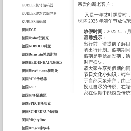
亲爱的新老客户：
KUBLER旋转编码器
KUBLER绝对式编码器
又是一年艾叶飘香时，
现将 2025 年端午节放
KUBLER编码器
德国EGE
放假时间
：2025 年 
温馨提示
：
德国Hydac贺德克
出行前，请提前了解目
德国KOBOLD科宝
响出行计划。假期期间
德国Bernstein博恩斯坦
假期是电信高发期，请
财产损失。
德国HEIDENHAIN海德汉
请大家在享受假期的同
德国Hirschmann赫斯曼
节日文化小知识
：端午
美国MTS传感器
于自然天象崇拜，由上
投江自尽的传说。在端
德国GSR
家在假期中能感受传统
德国KNF隔膜泵
德国SPECK斯贝克
德国SCHIEDRUM施顿
美国Mighty line
德国Drager德尔格