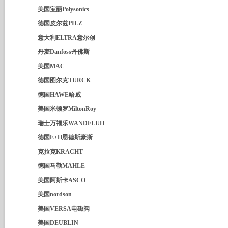
美国宝丽Polysonics
德国皮尔兹PILZ
意大利ELTRA意尔创
丹麦Danfoss丹佛斯
美国MAC
德国图尔克TURCK
德国HAWE哈威
美国米顿罗MiltonRoy
瑞士万福乐WANDFLUH
德国E+H恩德斯豪斯
克拉克KRACHT
德国马勒MAHLE
美国阿斯卡ASCO
美国nordson
美国VERSA电磁阀
美国DEUBLIN