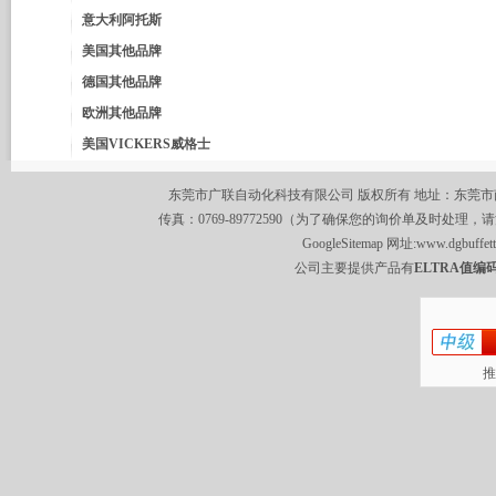
意大利阿托斯
美国其他品牌
德国其他品牌
欧洲其他品牌
美国VICKERS威格士
东莞市广联自动化科技有限公司 版权所有 地址：东莞市南城区莞
传真：0769-89772590（为了确保您的询价单及时处理，请
GoogleSitemap
网址:
www.dgbuffet
公司主要提供产品有
ELTRA值编码
推