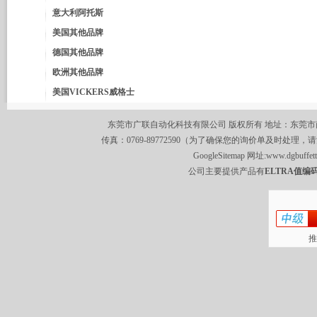
意大利阿托斯
美国其他品牌
德国其他品牌
欧洲其他品牌
美国VICKERS威格士
东莞市广联自动化科技有限公司 版权所有 地址：东莞市南城区莞
传真：0769-89772590（为了确保您的询价单及时处理，请
GoogleSitemap
网址:
www.dgbuffet
公司主要提供产品有
ELTRA值编码
推