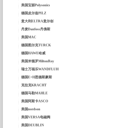
美国宝丽Polysonics
德国皮尔兹PILZ
意大利ELTRA意尔创
丹麦Danfoss丹佛斯
美国MAC
德国图尔克TURCK
德国HAWE哈威
美国米顿罗MiltonRoy
瑞士万福乐WANDFLUH
德国E+H恩德斯豪斯
克拉克KRACHT
德国马勒MAHLE
美国阿斯卡ASCO
美国nordson
美国VERSA电磁阀
美国DEUBLIN