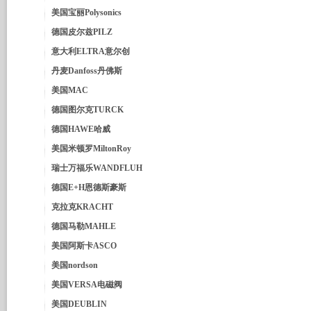
美国宝丽Polysonics
德国皮尔兹PILZ
意大利ELTRA意尔创
丹麦Danfoss丹佛斯
美国MAC
德国图尔克TURCK
德国HAWE哈威
美国米顿罗MiltonRoy
瑞士万福乐WANDFLUH
德国E+H恩德斯豪斯
克拉克KRACHT
德国马勒MAHLE
美国阿斯卡ASCO
美国nordson
美国VERSA电磁阀
美国DEUBLIN