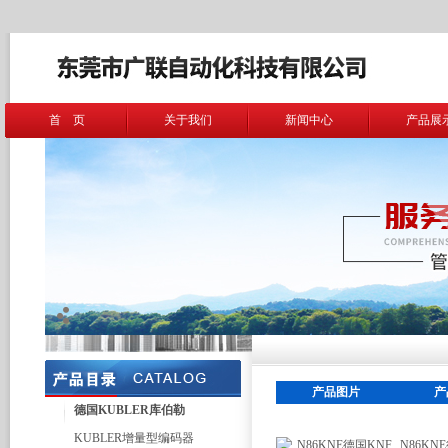
首 页
关于我们
新闻中心
产品展
产品图片
产
德国KUBLER库伯勒
KUBLER增量型编码器
N86KN