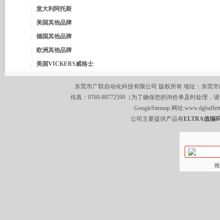
意大利阿托斯
美国其他品牌
德国其他品牌
欧洲其他品牌
美国VICKERS威格士
东莞市广联自动化科技有限公司 版权所有 地址：东莞市南城区莞
传真：0769-89772590（为了确保您的询价单及时处理，请
GoogleSitemap
网址:
www.dgbuffet
公司主要提供产品有
ELTRA值编码
推