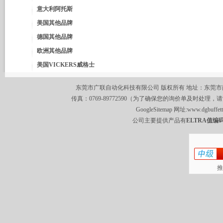
意大利阿托斯
美国其他品牌
德国其他品牌
欧洲其他品牌
美国VICKERS威格士
东莞市广联自动化科技有限公司 版权所有 地址：东莞市南城区莞
传真：0769-89772590（为了确保您的询价单及时处理，请
GoogleSitemap
网址:
www.dgbuffet
公司主要提供产品有
ELTRA值编码
推