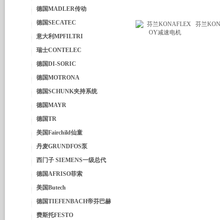
德国MADLER传动
德国SECATEC
芬兰KON
意大利MPFILTRI
瑞士CONTELEC
德国DI-SORIC
德国MOTRONA
德国SCHUNK夹持系统
德国MAYR
德国TR
美国Fairchild仙童
丹麦GRUNDFOS泵
西门子 SIEMENS一级总代
德国AFRISO菲索
美国Butech
德国TIEFENBACH帝芬巴赫
费斯托FESTO