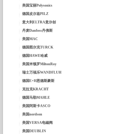
美国宝丽Polysonics
德国皮尔兹PILZ
意大利ELTRA意尔创
丹麦Danfoss丹佛斯
美国MAC
德国图尔克TURCK
德国HAWE哈威
美国米顿罗MiltonRoy
瑞士万福乐WANDFLUH
德国E+H恩德斯豪斯
克拉克KRACHT
德国马勒MAHLE
美国阿斯卡ASCO
美国nordson
美国VERSA电磁阀
美国DEUBLIN