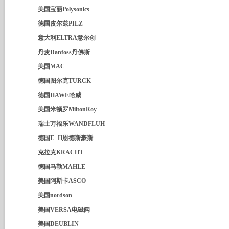
美国宝丽Polysonics
德国皮尔兹PILZ
意大利ELTRA意尔创
丹麦Danfoss丹佛斯
美国MAC
德国图尔克TURCK
德国HAWE哈威
美国米顿罗MiltonRoy
瑞士万福乐WANDFLUH
德国E+H恩德斯豪斯
克拉克KRACHT
德国马勒MAHLE
美国阿斯卡ASCO
美国nordson
美国VERSA电磁阀
美国DEUBLIN