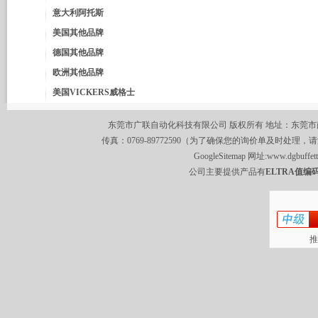
意大利阿托斯
美国其他品牌
德国其他品牌
欧洲其他品牌
美国VICKERS威格士
东莞市广联自动化科技有限公司 版权所有 地址：东莞市南城区莞
传真：0769-89772590（为了确保您的询价单及时处理，请
GoogleSitemap
网址:
www.dgbuffet
公司主要提供产品有
ELTRA值编码
推