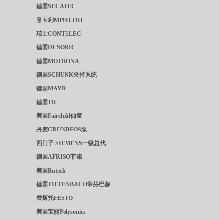
德国SECATEC
意大利MPFILTRI
瑞士CONTELEC
德国DI-SORIC
德国MOTRONA
德国SCHUNK夹持系统
德国MAYR
德国TR
美国Fairchild仙童
丹麦GRUNDFOS泵
西门子 SIEMENS一级总代
德国AFRISO菲索
美国Butech
德国TIEFENBACH帝芬巴赫
费斯托FESTO
美国宝丽Polysonics