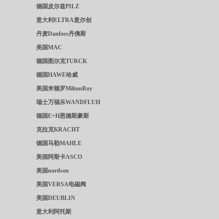
德国皮尔兹PILZ
意大利ELTRA意尔创
丹麦Danfoss丹佛斯
美国MAC
德国图尔克TURCK
德国HAWE哈威
美国米顿罗MiltonRoy
瑞士万福乐WANDFLUH
德国E+H恩德斯豪斯
克拉克KRACHT
德国马勒MAHLE
美国阿斯卡ASCO
美国nordson
美国VERSA电磁阀
美国DEUBLIN
意大利阿托斯