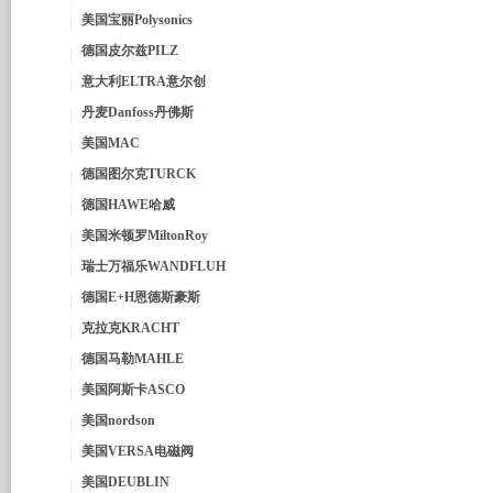
美国宝丽Polysonics
德国皮尔兹PILZ
意大利ELTRA意尔创
丹麦Danfoss丹佛斯
美国MAC
德国图尔克TURCK
德国HAWE哈威
美国米顿罗MiltonRoy
瑞士万福乐WANDFLUH
德国E+H恩德斯豪斯
克拉克KRACHT
德国马勒MAHLE
美国阿斯卡ASCO
美国nordson
美国VERSA电磁阀
美国DEUBLIN