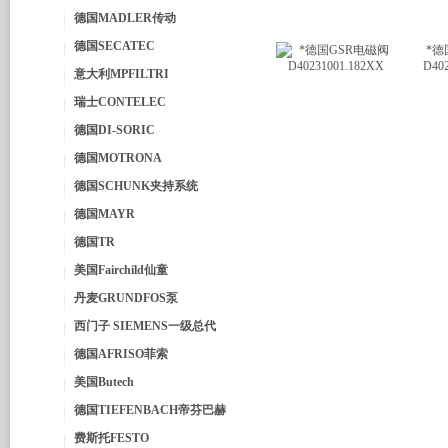
德国MADLER传动
德国SECATEC
*德
D40
意大利MPFILTRI
瑞士CONTELEC
德国DI-SORIC
德国MOTRONA
德国SCHUNK夹持系统
德国MAYR
德国TR
美国Fairchild仙童
丹麦GRUNDFOS泵
西门子 SIEMENS一级总代
德国AFRISO菲索
美国Butech
德国TIEFENBACH帝芬巴赫
费斯托FESTO