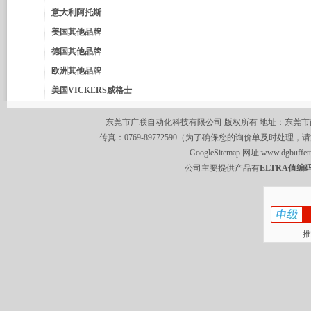
意大利阿托斯
美国其他品牌
德国其他品牌
欧洲其他品牌
美国VICKERS威格士
东莞市广联自动化科技有限公司 版权所有 地址：东莞市南城区莞
传真：0769-89772590（为了确保您的询价单及时处理，请
GoogleSitemap
网址:
www.dgbuffet
公司主要提供产品有
ELTRA值编码
推