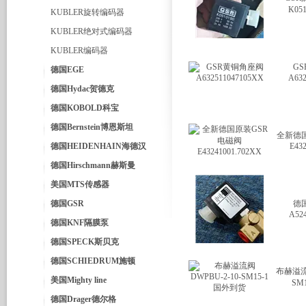
K05
KUBLER旋转编码器
KUBLER绝对式编码器
KUBLER编码器
G
德国EGE
A632
德国Hydac贺德克
德国KOBOLD科宝
德国Bernstein博恩斯坦
全新德
德国HEIDENHAIN海德汉
E43
德国Hirschmann赫斯曼
美国MTS传感器
德国GSR
德
A52
德国KNF隔膜泵
德国SPECK斯贝克
德国SCHIEDRUM施顿
布赫溢流阀
美国Mighty line
SM
德国Drager德尔格