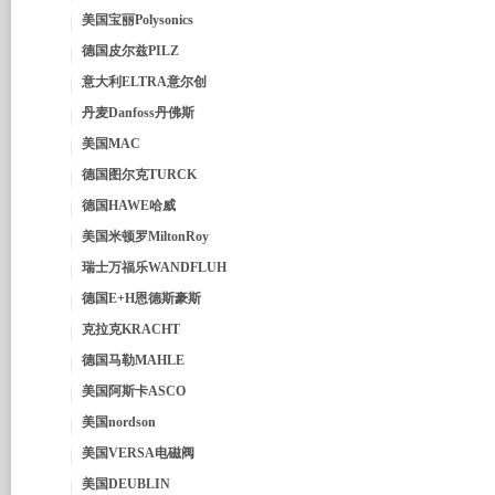
美国宝丽Polysonics
德国皮尔兹PILZ
意大利ELTRA意尔创
丹麦Danfoss丹佛斯
美国MAC
德国图尔克TURCK
德国HAWE哈威
美国米顿罗MiltonRoy
瑞士万福乐WANDFLUH
德国E+H恩德斯豪斯
克拉克KRACHT
德国马勒MAHLE
美国阿斯卡ASCO
美国nordson
美国VERSA电磁阀
美国DEUBLIN