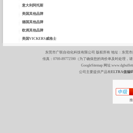
意大利阿托斯
美国其他品牌
德国其他品牌
欧洲其他品牌
美国VICKERS威格士
东莞市广联自动化科技有限公司 版权所有 地址：东莞市南城区莞
传真：0769-89772590（为了确保您的询价单及时处理，请
GoogleSitemap
网址:
www.dgbuffet
公司主要提供产品有
ELTRA值编码
推