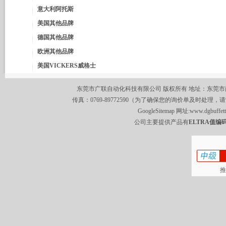
意大利阿托斯
美国其他品牌
德国其他品牌
欧洲其他品牌
美国VICKERS威格士
东莞市广联自动化科技有限公司 版权所有 地址：东莞市南城区莞
传真：0769-89772590（为了确保您的询价单及时处理，请
GoogleSitemap
网址:
www.dgbuffet
公司主要提供产品有
ELTRA值编码
推