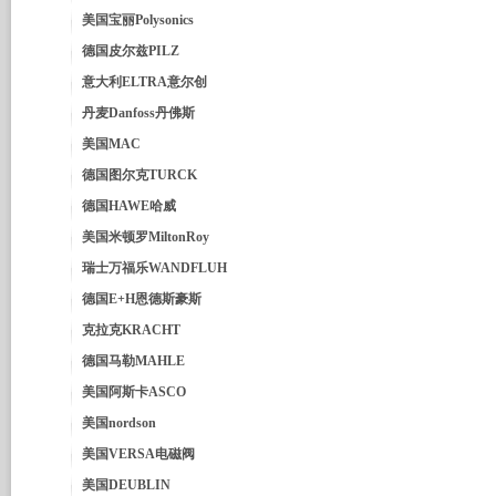
美国宝丽Polysonics
德国皮尔兹PILZ
意大利ELTRA意尔创
丹麦Danfoss丹佛斯
美国MAC
德国图尔克TURCK
德国HAWE哈威
美国米顿罗MiltonRoy
瑞士万福乐WANDFLUH
德国E+H恩德斯豪斯
克拉克KRACHT
德国马勒MAHLE
美国阿斯卡ASCO
美国nordson
美国VERSA电磁阀
美国DEUBLIN