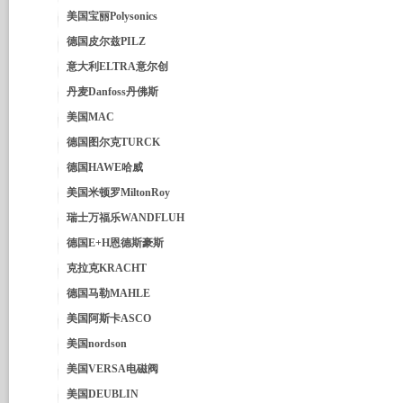
美国宝丽Polysonics
德国皮尔兹PILZ
意大利ELTRA意尔创
丹麦Danfoss丹佛斯
美国MAC
德国图尔克TURCK
德国HAWE哈威
美国米顿罗MiltonRoy
瑞士万福乐WANDFLUH
德国E+H恩德斯豪斯
克拉克KRACHT
德国马勒MAHLE
美国阿斯卡ASCO
美国nordson
美国VERSA电磁阀
美国DEUBLIN