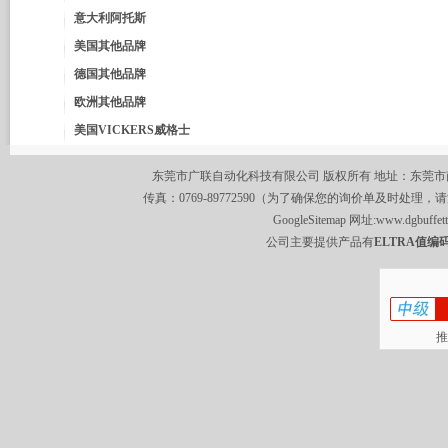
意大利阿托斯
美国其他品牌
德国其他品牌
欧洲其他品牌
美国VICKERS威格士
东莞市广联自动化科技有限公司 版权所有 地址：东莞市南城区莞
传真：0769-89772590（为了确保您的询价单及时处理，请
GoogleSitemap
网址:
www.dgbuffet
公司主要提供产品有
ELTRA值编码
推