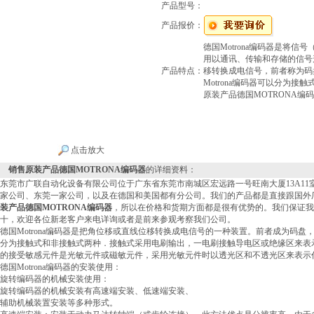
产品型号：
产品报价：
德国Motrona编码器是将
用以通讯、传输和存储的信号
产品特点：
移转换成电信号，前者称为码
Motrona编码器可以分为
原装产品德国MOTRONA
点击放大
销售原装产品德国MOTRONA编码器
的详细资料：
东莞市广联自动化设备有限公司位于广东省东莞市南城区宏远路一号旺南大厦13A1
家公司、东莞一家公司，以及在德国和美国都有分公司。我们的产品都是直接跟国外
装产品德国MOTRONA编码器
，所以在价格和货期方面都是很有优势的。我们保证我
十，欢迎各位新老客户来电详询或者是前来参观考察我们公司。
德国Motrona编码器是把角位移或直线位移转换成电信号的一种装置。前者成为码
分为接触式和非接触式两种．接触式采用电刷输出，一电刷接触导电区或绝缘区来表示代
的接受敏感元件是光敏元件或磁敏元件，采用光敏元件时以透光区和不透光区来表示代码
德国Motrona编码器的安装使用：
旋转编码器的机械安装使用：
旋转编码器的机械安装有高速端安装、低速端安装、
辅助机械装置安装等多种形式。