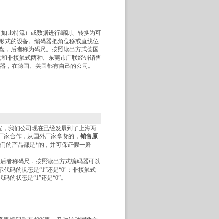
信号（如比特流）或数据进行编制、转换为可
形式的设备。编码器把角位移或直线位
盘，后者称为码尺。按照读出方式德国
接触式和非接触式两种。东莞市广联经销销售
编码器，在德国、美国都有自己的公司。
1室，我们公司现在已经发展到了上海两
厂家合作，从国外厂家拿货的，
销售原
们的产品都是*的，并可保证假一赔
盘，后者称码尺．按照读出方式编码器可以
码的状态是“1”还是“0”；非接触式
的状态是“1”还是“0”。