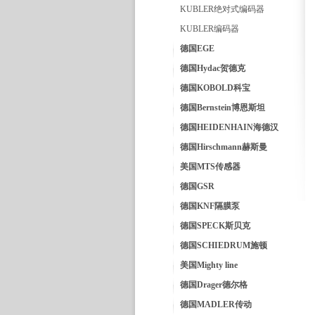
KUBLER绝对式编码器
KUBLER编码器
德国EGE
德国Hydac贺德克
德国KOBOLD科宝
德国Bernstein博恩斯坦
德国HEIDENHAIN海德汉
德国Hirschmann赫斯曼
美国MTS传感器
德国GSR
德国KNF隔膜泵
德国SPECK斯贝克
德国SCHIEDRUM施顿
美国Mighty line
德国Drager德尔格
德国MADLER传动