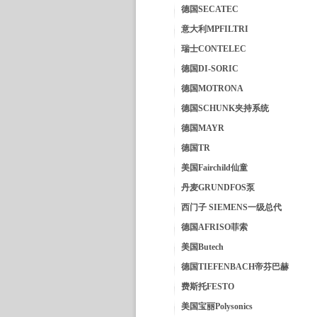
德国SECATEC
意大利MPFILTRI
瑞士CONTELEC
德国DI-SORIC
德国MOTRONA
德国SCHUNK夹持系统
德国MAYR
德国TR
美国Fairchild仙童
丹麦GRUNDFOS泵
西门子 SIEMENS一级总代
德国AFRISO菲索
美国Butech
德国TIEFENBACH帝芬巴赫
费斯托FESTO
美国宝丽Polysonics