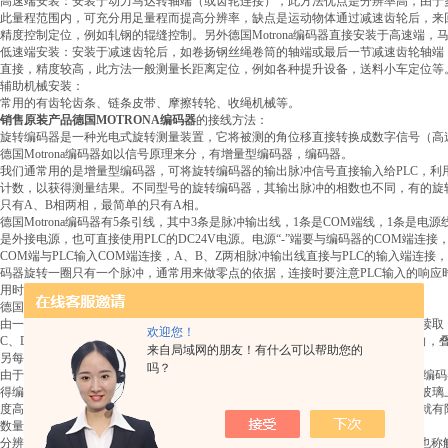
高速端安装：安装于动力马达转轴端（或齿轮连接），此方法优点是分辨率高，由于多
此量程范围内，可充分用足量程而提高分辨率，缺点是运动物体通过减速齿轮后，来
精度控制定位，例如轧钢的辊缝控制。另外德国Motrona编码器直接安装于高速端
低速端安装：安装于减速齿轮后，如卷扬钢丝绳卷筒的轴端或最后一节减速齿轮轴端
直接，精度较高，此方法一般测量长距离定位，例如各种提升设备，送料小车定位等
辅助机械安装：
常用的有齿轮齿条、链条皮带、摩擦转轮、收绳机械等。
销售原装产品德国MOTRONA编码器
的接线方法：
旋转编码器是一种光电式旋转测量装置，它将被测的角位移直接转换成数字信号（高
德国Motrona编码器如以信号原理来分，有增量型编码器，编码器。
我们通常用的是增量型编码器，可将旋转编码器的输出脉冲信号直接输入给PLC，利
计数，以获得测量结果。不同型号的旋转编码器，其输出脉冲的相数也不同，有的旋转
只有A、B相两相，最简单的只有A相。
德国Motrona编码器有5条引线，其中3条是脉冲输出线，1条是COM端线，1条是电
是外接电源，也可直接使用PLC的DC24V电源。电源“-”端要与编码器的COM端连接
COM端与PLC输入COM端连接，A、B、Z两相脉冲输出线直接与PLC的输入端连接
码器旋转一圈只有一个脉冲，通常用来做零点的依据，连接时要注意PLC输入的响应
用时要将屏蔽线接地，提高抗干扰性。
德国Motrona编码器的工作原理：
由一个中心有轴的光电码盘，其上有环形通、暗的刻线，有光电发射和接收器件读取
欢迎您！
C、D,每个正弦波相差90度相位差（相对于一个周波为360度），将C、D信号反向
来自局域网的朋友！有什么可以帮助您的
另每转输出一个Z相脉冲以代表零位参考位。
吗？
由于A、B两相相差90度，可通过比较A相在前还是B相在前，以判别德国Motrona
得编码器的零位参考位。编码器码盘的材料有玻璃、金属、塑料，玻璃码盘是在玻璃
度高，金属码盘直接以通和不通刻线，不易碎，但由于金属有一定的厚度，精度就有
数量级，塑料码盘是经济型的，其成本低，但精度、热稳定性、寿命均要差一些。
分辨率—德国Motrona编码器以每旋转360度提供多少的通或暗刻线称为分辨率，