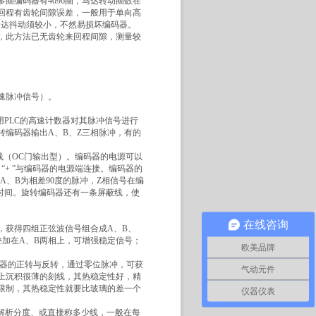
圈编码器有4096圈，马达转动圈数在
回程有齿轮间隙误差，一般用于单向高
，马达抖动须较小，不然易损坏编码器。
，此方法已无齿轮来回程间隙，测量较
。
速脉冲信号）。
用PLC的高速计数器对其脉冲信号进行
编码器输出A、B、Z三相脉冲，有的
源线（OC门输出型）。编码器的电源可以
，“+ ”与编码器的电源端连接。编码器的
，A、B为相差90度的脉冲，Z相信号在编
时间。旋转编码器还有一条屏蔽线，使
在线咨询
，获得四组正弦波信号组合成A、B、
，叠加在A、B两相上，可增强稳定信号；
欧美品牌
编码器的正转与反转，通过零位脉冲，可获
气动元件
上沉积很薄的刻线，其热稳定性好，精
限制，其热稳定性就要比玻璃的差一个
仪器仪表
也称解析分度、或直接称多少线，一般在每