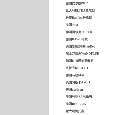
德国皮尔兹PILZ
意大利ELTRA意尔创
丹麦Danfoss丹佛斯
美国MAC
德国图尔克TURCK
德国HAWE哈威
美国米顿罗MiltonRoy
瑞士万福乐WANDFLUH
德国E+H恩德斯豪斯
克拉克KRACHT
德国马勒MAHLE
美国阿斯卡ASCO
美国nordson
美国VERSA电磁阀
美国DEUBLIN
意大利阿托斯