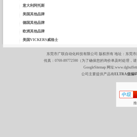
意大利阿托斯
美国其他品牌
德国其他品牌
欧洲其他品牌
美国VICKERS威格士
东莞市广联自动化科技有限公司 版权所有 地址：东莞市南城区莞
传真：0769-89772590（为了确保您的询价单及时处理，请
GoogleSitemap
网址:
www.dgbuffet
公司主要提供产品有
ELTRA值编码
推