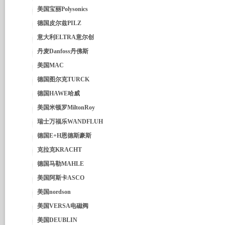
美国宝丽Polysonics
德国皮尔兹PILZ
意大利ELTRA意尔创
丹麦Danfoss丹佛斯
美国MAC
德国图尔克TURCK
德国HAWE哈威
美国米顿罗MiltonRoy
瑞士万福乐WANDFLUH
德国E+H恩德斯豪斯
克拉克KRACHT
德国马勒MAHLE
美国阿斯卡ASCO
美国nordson
美国VERSA电磁阀
美国DEUBLIN