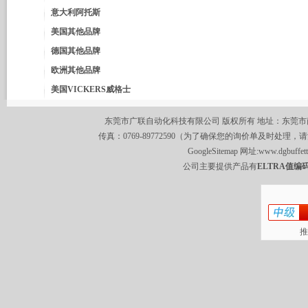
意大利阿托斯
美国其他品牌
德国其他品牌
欧洲其他品牌
美国VICKERS威格士
东莞市广联自动化科技有限公司 版权所有 地址：东莞市南城区莞
传真：0769-89772590（为了确保您的询价单及时处理，请
GoogleSitemap
网址:
www.dgbuffet
公司主要提供产品有
ELTRA值编码
推