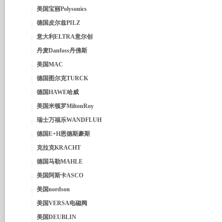
美国宝丽Polysonics
德国皮尔兹PILZ
意大利ELTRA意尔创
丹麦Danfoss丹佛斯
美国MAC
德国图尔克TURCK
德国HAWE哈威
美国米顿罗MiltonRoy
瑞士万福乐WANDFLUH
德国E+H恩德斯豪斯
克拉克KRACHT
德国马勒MAHLE
美国阿斯卡ASCO
美国nordson
美国VERSA电磁阀
美国DEUBLIN