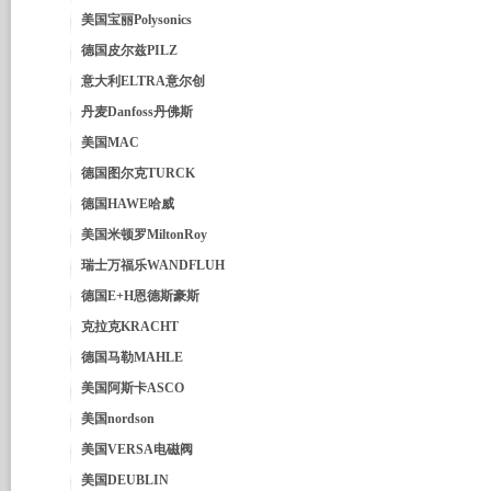
美国宝丽Polysonics
德国皮尔兹PILZ
意大利ELTRA意尔创
丹麦Danfoss丹佛斯
美国MAC
德国图尔克TURCK
德国HAWE哈威
美国米顿罗MiltonRoy
瑞士万福乐WANDFLUH
德国E+H恩德斯豪斯
克拉克KRACHT
德国马勒MAHLE
美国阿斯卡ASCO
美国nordson
美国VERSA电磁阀
美国DEUBLIN