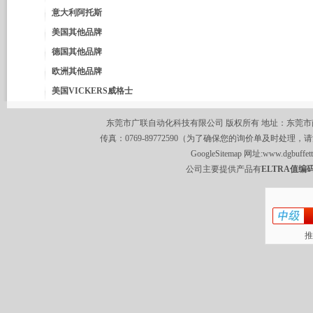
意大利阿托斯
美国其他品牌
德国其他品牌
欧洲其他品牌
美国VICKERS威格士
东莞市广联自动化科技有限公司 版权所有 地址：东莞市南城区莞
传真：0769-89772590（为了确保您的询价单及时处理，请
GoogleSitemap
网址:
www.dgbuffet
公司主要提供产品有
ELTRA值编码
推