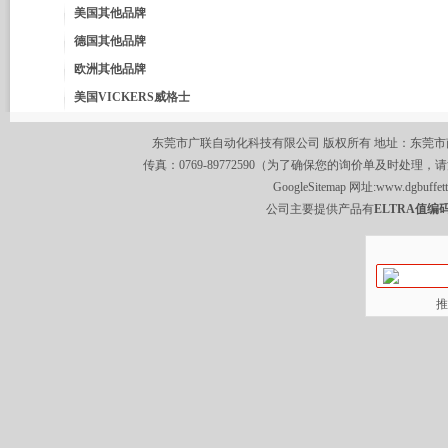
美国其他品牌
德国其他品牌
欧洲其他品牌
美国VICKERS威格士
东莞市广联自动化科技有限公司 版权所有 地址：东莞市南城区莞
传真：0769-89772590（为了确保您的询价单及时处理，请
GoogleSitemap
网址:
www.dgbuffet
公司主要提供产品有
ELTRA值编码
推