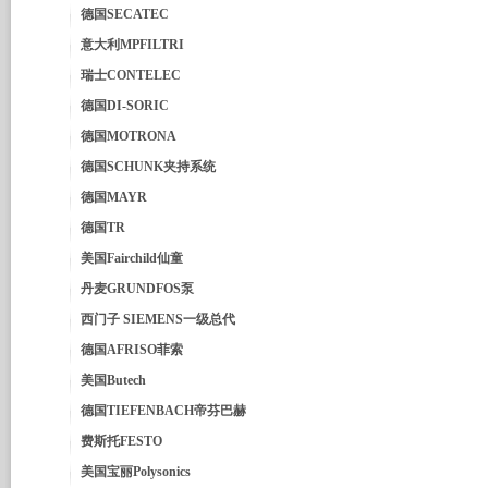
德国SECATEC
意大利MPFILTRI
瑞士CONTELEC
德国DI-SORIC
德国MOTRONA
德国SCHUNK夹持系统
德国MAYR
德国TR
美国Fairchild仙童
丹麦GRUNDFOS泵
西门子 SIEMENS一级总代
德国AFRISO菲索
美国Butech
德国TIEFENBACH帝芬巴赫
费斯托FESTO
美国宝丽Polysonics