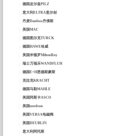
德国皮尔兹PILZ
意大利ELTRA意尔创
丹麦Danfoss丹佛斯
美国MAC
德国图尔克TURCK
德国HAWE哈威
美国米顿罗MiltonRoy
瑞士万福乐WANDFLUH
德国E+H恩德斯豪斯
克拉克KRACHT
德国马勒MAHLE
美国阿斯卡ASCO
美国nordson
美国VERSA电磁阀
美国DEUBLIN
意大利阿托斯