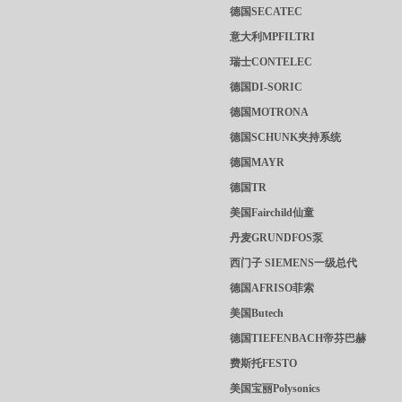
德国SECATEC
意大利MPFILTRI
瑞士CONTELEC
德国DI-SORIC
德国MOTRONA
德国SCHUNK夹持系统
德国MAYR
德国TR
美国Fairchild仙童
丹麦GRUNDFOS泵
西门子 SIEMENS一级总代
德国AFRISO菲索
美国Butech
德国TIEFENBACH帝芬巴赫
费斯托FESTO
美国宝丽Polysonics