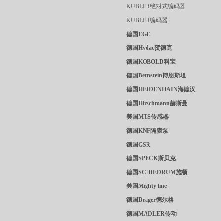
KUBLER绝对式编码器
KUBLER编码器
德国EGE
德国Hydac贺德克
德国KOBOLD科宝
德国Bernstein博恩斯坦
德国HEIDENHAIN海德汉
德国Hirschmann赫斯曼
美国MTS传感器
德国KNF隔膜泵
德国GSR
德国SPECK斯贝克
德国SCHIEDRUM施顿
美国Mighty line
德国Drager德尔格
德国MADLER传动