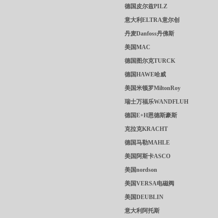
德国皮尔兹PILZ
意大利ELTRA意尔创
丹麦Danfoss丹佛斯
美国MAC
德国图尔克TURCK
德国HAWE哈威
美国米顿罗MiltonRoy
瑞士万福乐WANDFLUH
德国E+H恩德斯豪斯
克拉克KRACHT
德国马勒MAHLE
美国阿斯卡ASCO
美国nordson
美国VERSA电磁阀
美国DEUBLIN
意大利阿托斯