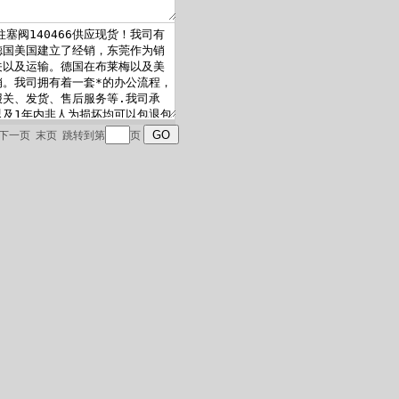
下一页
末页
跳转到第
页