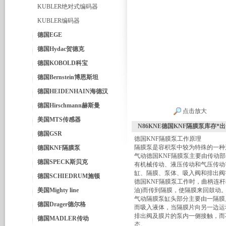
KUBLER绝对式编码器
KUBLER编码器
德国EGE
德国Hydac贺德克
德国KOBOLD科宝
德国Bernstein博恩斯坦
德国HEIDENHAIN海德汉
德国Hirschmann赫斯曼
点击放大
美国MTS传感器
N86KNE德国KNF隔膜泵库存*
德国GSR
德国KNF隔膜泵工作原理
隔膜泵是容积泵中较为特殊的一种
德国KNF隔膜泵
气动德国KNF隔膜泵主要由传动
德国SPECK斯贝克
有机械传动、液压传动和气压传动
缸、隔膜、泵体、吸入阀和排出阀
德国SCHIEDRUM施顿
德国KNF隔膜泵工作时，曲柄连
美国Mighty line
油)而传到隔膜，使隔膜来回鼓动
气动隔膜泵缸头部分主要由一隔膜
德国Drager德尔格
而吸入液体，当隔膜片向另一边运
排出阀及膜片的泵内一侧接触，而
德国MADLER传动
态。