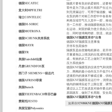
德国SECATEC
隔膜片要有良好的柔韧性，还要有
零件是为了防止膜片局部产生过大
意大利MPFILTRI
到无泄漏运行，可用于输送酸、碱
在泵的两个对称工作腔中中各装有
瑞士CONTELEC
构将压缩空气引入其中一腔，推动
德国DI-SORIC
另一工作腔，推动隔膜朝相反方向
右运动，则室的吸力使介质由入口
德国MOTRONA
出，同时使球阀闭锁，防流，就这
德国KNF隔膜泵库存*出售
德国SCHUNK夹持系统
德国KNF隔膜泵注意事项
德国MAYR
开停车负荷操作
隔膜泵是由变频电机驱动，若开停
德国TR
尽量避免以上情况的出现,硬性规
成，有效的从工艺上做到了对变频
美国Fairchild仙童
压力系统操作
丹麦GRUNDFOS泵
德国KNF隔膜泵的仪表空气和润
力，两阀的最小动作压力不低于0.4
西门子 SIEMENS一级总代
进液腔内的液体不够或过量，供给
德国KNF隔膜泵在运行中，润滑油
德国AFRISO菲索
镜内的钢球应处于上限位置，调节
美国Butech
通过以上工艺改进及对操作要点的
原因跳车，做到了长周期、安全高
德国TIEFENBACH帝芬巴赫
德国KNF隔膜泵库存*出售
费斯托FESTO
如果你对
N86KNE德国KNF隔
美国宝丽Polysonics