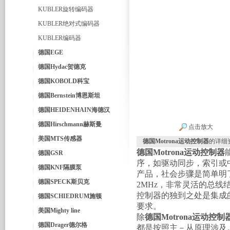
KUBLER旋转编码器
KUBLER绝对式编码器
KUBLER编码器
德国EGE
德国Hydac贺德克
德国KOBOLD科宝
德国Bernstein博恩斯坦
德国HEIDENHAIN海德汉
德国Hirschmann赫斯曼
点击放大
美国MTS传感器
德国Motrona运动控制器
的详细
德国Motrona运动控制器
德国GSR
序，如驱动同步，索引或中
德国KNF隔膜泵
产品，社会步骤是简单明了的。高
德国SPECK斯贝克
2MHz，非常灵活的总线结构
控制器的独到之处是集成
德国SCHIEDRUM施顿
要求。
美国Mighty line
除
德国Motrona运动控制
德国Drager德尔格
都是按照主－从原理涉及