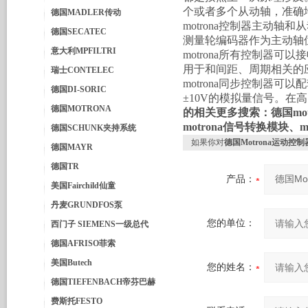
个或者多个从动轴，准确
德国MADLER传动
motrona控制器主动
德国SECATEC
测量轮编码器作为主动轴
意大利MPFILTRI
motrona所有控制器
用于和间距、周期相关的
瑞士CONTELEC
motrona同步控制器可
德国DI-SORIC
±10V的模拟量信号。
德国MOTRONA
的相关更多搜索：德国motr
motrona信号转换模块、m
德国SCHUNK夹持系统
如果你对
德国Motrona运动控制
德国MAYR
德国TR
产品：
美国Fairchild仙童
丹麦GRUNDFOS泵
您的单位：
西门子 SIEMENS一级总代
德国AFRISO菲索
美国Butech
您的姓名：
德国TIEFENBACH帝芬巴赫
费斯托FESTO