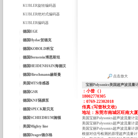
KUBLER旋转编码器
KUBLER绝对式编码器
KUBLER编码器
德国EGE
德国Hydac贺德克
德国KOBOLD科宝
德国Bernstein博恩斯坦
德国HEIDENHAIN海德汉
德国Hirschmann赫斯曼
点击放大
美国MTS传感器
宝丽Polysonics美国超声波流
：小曾（）
德国GSR
1
8002770305
德国KNF隔膜泵
：0769
-22302018
传真:(写曾秋文收)
德国SPECK斯贝克
地址：东莞市南城区旺南大厦14
德国SCHIEDRUM施顿
美国宝丽Polysonics超声波流量计
美国宝丽Polysonics超声波
美国Mighty line
美国宝丽Polysonics超声波流量计
根据对信号检测的原理超声流量计
德国Drager德尔格