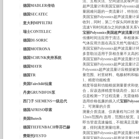
法、互相关法、空间滤法及噪声法
德国MADLER传动
超声流量计和美国宝丽Polyso
量困难问题的一类流量计，特别在
德国SECATEC
美国宝丽Polysonics超声
收到，同时，第二个探头同样发射
意大利MPFILTRI
流速V和时间差Δt之间的换算关系V=
瑞士CONTELEC
宝丽Polysonics美国超声波流量
传播时间法应用于清洁、单相液体
德国DI-SORIC
气体应用方面在高压天然气领域已
美国宝丽Polysonics超声波流量计
德国MOTRONA
多普勒法适用于异相含量不太高的
德国SCHUNK夹持系统
美国宝丽Polysonics超声波流量
美国宝丽Polysonics超声波流
德国MAYR
Polysonics超声波流量计应根
量范围、衬里材料、电极材料和输
德国TR
1、精密功能检查
美国Fairchild仙童
精度等级和功能根据测量要求和使
合，应该选择精度等级高些，如1.
丹麦GRUNDFOS泵
仅是检测一下过程流量，无需做精确
西门子 SIEMENS一级总代
选用价格低廉的插入式
宝丽Poly
2、可测量的介质
德国AFRISO菲索
测量介质流速、仪表量程与口径 测量
12m/s范围内 选用，范围比较
美国Butech
即当管道流速偏低，不能满足流量
德国TIEFENBACH帝芬巴赫
速，得到满意测量结果。
美国宝丽Polysonics超声波流量
费斯托FESTO
美国宝丽Polysonics超声波流量计