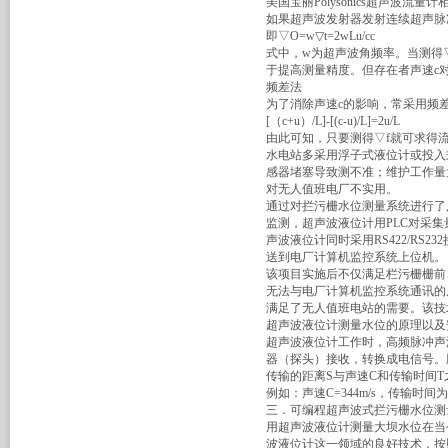
美国宝丽Polysonics超声波流量计
如果超声波发射器发射连续超声脉
即▽O=w▽t=2wLu/cc
式中，w为超声波角频率。当测得▽
于提高测量精度。但存在者声速c
频差法
为了消除声速c的影响，常采用频差
[（c+u）/L]-[(c-u)/L]=2u/L
由此可知，只要测得▽f就可求得
水电站多采用浮子式液位计或投入
感器堵塞导致测不准；维护工作量
对无人值班电厂不实用。
通过对拦污栅水位测量系统进行了
监测，超声波液位计用PLC对采
声波液位计同时采用RS422/RS
送到电厂计算机监控系统上位机。
该项目实施后不仅满足栏污栅栅前
无法与电厂计算机监控系统通讯的
满足了无人值班电站的需要。该技
超声波液位计测量水位的原理以及
超声波液位计工作时，高频脉冲声
器（探头）接收，转换成电信号。
传输的距离S与声速C和传输时间T之
例如：声速C=344m/s，传输时间为
三．可编程超声波式拦污栅水位测
用超声波液位计测量大坝水位在当
波液位计这一领域的良好技术，按