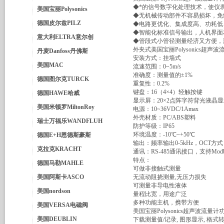
◆*的信号数字化处理技术，使仪
美国宝丽Polysonics
◆无机械传动部件不容易损坏，免
德国皮尔兹PILZ
◆电路更优化、集成度高、功耗低
◆智能化标准信号输出，人机界面
意大利ELTRA意尔创
◆管段式小管径测量经济又方便，
外夹式美国宝丽Polysonics超声
丹麦Danfoss丹佛斯
安装方式：挂墙式
美国MAC
流速范围：0~5m/s
准确度：测量值的±1%
德国图尔克TURCK
重复性：0.2%
键盘：16（4×4）轻触按键
德国HAWE哈威
显示屏：20×2点阵字符背光液晶
美国米顿罗MiltonRoy
电源：10~36VDC/1Amax
外壳材质：PC/ABS塑料
瑞士万福乐WANDFLUH
防护等级：IP65
环境温度：-10℃~+50℃
德国E+H恩德斯豪斯
输出：频率输出0-5kHz，OCT方式
克拉克KRACHT
通讯：RS-485通讯接口，支持Mod
特点：
德国马勒MAHLE
可做非接触式测量
美国阿斯卡ASCO
无流动阻挠测量,无压力损失
可测量非导电性液体
美国nordson
量程比宽，用途广泛
多种功能主机，携带方便
美国VERSA电磁阀
美国宝丽Polysonics超声波流量计
美国DEUBLIN
下载测量值/记录, 图形显示, 格式