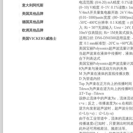
电流范围: (0/4-20) mA精度: 0.1%读数
意大利阿托斯
(0~10) V精度: 0~1V: 0.1%读数±
V/4mA开关量集电极开路: 24 V/4
美国其他品牌
(0.01~1000)units宽度: (80
德国其他品牌
-50℃~400℃分辨率: 0.1 K精度: ± 
入: Ri = 50??无源输入: Uext < 24V
欧洲其他品牌
10mV仪表阻抗: Ri= 1M夹装式探头
适用口径: DN6-DN6500适用温度: -
美国VICKERS威格士
度: 0.1 mm标准型: -20℃ to +6
美国宝丽Polysonics超声波流量
当超声波束在液体中传播时，液体
合下列表达式
美国宝丽Polysonics超声波流量计
θ为声束与液体流动方向的夹角
M 为声束在液体的直线传播次数
D 为管道内径
Tup 为声束在正方向上的传播时间
Tdown为声束在逆方向上的传播时
ΔT=Tup –Tdown
设静止流体中的声速为c，流体流
c+u；反之，传播速度为c-u.在相
逆方向发射超声波时，超声波分别到达
t1=L/(c+u)； t2=L/(c-u)
由于在工业管道中，流体的流速比声速小
传播速度c已知时，只要测出时间
此外还可用相差法、频差法等。