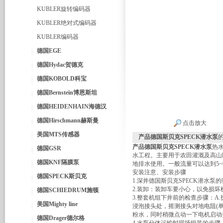
KUBLER旋转编码器
KUBLER绝对式编码器
KUBLER编码器
德国EGE
德国Hydac贺德克
德国KOBOLD科宝
德国Bernstein博恩斯坦
德国HEIDENHAIN海德汉
德国Hirschmann赫斯曼
点击放大
美国MTS传感器
产品德国斯贝克SPECK潜水泵
产品德国斯贝克SPECK潜水泵
热
德国GSR
水工程。主要用于农田灌溉及高山
德国KNF隔膜泵
地排水使用。一般流量可以达到5~650
安装注意、安装步骤
德国SPECK斯贝克
1.深井德国斯贝克SPECK潜水
2.装卸：装卸车要小心，以免损
德国SCHIEDRUM施顿
3.整套机组下井前的检查步骤：
美国Mighty line
浸泡接头处，摇测接头对地电阻(单
粉水，同时稍微点动一下电机启动
德国Drager德尔格