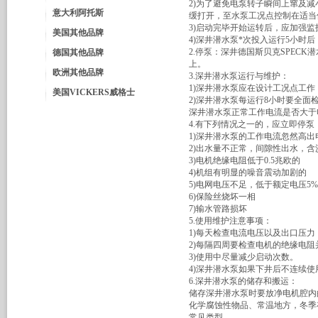
2)为了避免电泵转子瞬间上窜及减小
意大利阿托斯
缓打开，至水泵工况点控制在适当
3)启动完毕开始运转后，应加强
美国其他品牌
4)深井潜水泵*次投入运行5小时
2.停泵：深井德国斯贝克SPEC
德国其他品牌
上。
欧洲其他品牌
3.深井潜水泵运行与维护：
1)深井潜水泵应在设计工况点工作
美国VICKERS威格士
2)深井潜水泵每运行8小时要全
深井潜水泵正常工作电流是否大于
4.有下列情况之一的，应立即停泵
1)深井潜水泵的工作电流忽然高
2)出水量不正常，间隙性出水，含
3)电机绝缘电阻低于0.5兆欧的
4)机组有明显的噪音震动加剧的
5)电网电压不足，低于额定电压5
6)保险丝烧坏一相
7)输水管路损坏
5.使用维护注意事项：
1)每天检查电流电压以及出口压力
2)每隔四周要检查电机的绝缘电阻
3)使用中尽量减少启动次数。
4)深井潜水泵如果下井后不连续使
6.深井潜水泵的储存和搬运：
储存深井潜水泵时要放净电机腔内
化学腐蚀性物品、常温地方，冬季
常见类型