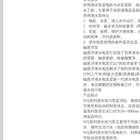
井用潜水泵是电机与水泵直联，体
水工程：主要用于农田灌溉及高原
井用潜水泵特点
1、电机、水泵，潜入水中运行，
2、对井管、扬水管无特殊要求（
3、安装、使用、维护方便简单，
结构简单，节约原材料。
4、潜水电泵使用的条件是否合适
磁悬浮泵
磁悬浮潜水电泵它实现了世界潜水
程受限、轴承易损、检修频繁等。
磁悬浮潜水电泵它以*的技术改变
磁悬浮潜水电泵解决了制约世界潜
计到上千米)和超大流量(高承载)
磁悬浮潜水电泵是新一代潜水电泵
倍，省去频繁的定期检修工作，可
潜水排污泵
产品简介
WQ系列潜水排污泵是消化、吸收
可靠性和自动控制等优点，在排送
该系列泵排出水口径为50∽600mm，流
用途及特点
WQ系列潜水排污泵主要用于市政
水、城市生活污水（包括有腐蚀性
WQ系列潜水排污泵体积小、结构
导轨自动安装系统等。