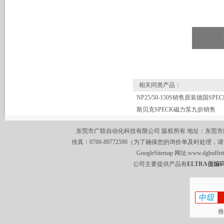
相关同类产品：
斯贝克SPECK磁力泵九折销售
东莞市广联自动化科技有限公司 版权所有 地址：东莞市南城区莞
传真：0769-89772590（为了确保您的询价单及时处理，请
GoogleSitemap
网址:
www.dgbuffet
公司主要提供产品有
ELTRA值编码
推