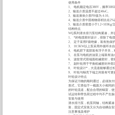
使用条件
1、 电机额定电压380V，频率50
2、输送介质温度不超过40oC。
3、输送液体介质PH值为 4-10。
4、输送介质中固相物容积比在2%
5、输送介质密度小于1.2×103Kg/
结构特点
WQ系列潜水排污泵结构紧凑，并
1、 *的电缆密封设计，排除了电
2、 定子采用F级绝缘，装有热保
3、 18.5KW以上泵采用外循环
4、 电机腔下底部装有浮子开关
5、 在泵与电机的油室上端装有
6、 波纹管式双端面机械密封，
7、 副叶轮用于平衡机械密封外
8、 叶轮设计*，大流道能够通
9、 叶轮与蜗壳下端之间装有可更
叶轮设计特点
为保证污物的顺利通过，必须加大
形式，它类似于一截面大小相同的
的叶轮流道，配合合理的蜗室，使
试运转和带负荷过程中均不产生振
安装与使用
潜水排污泵，机泵同轴，结构紧凑
装，固定式安装又分为自动耦合安
注意事项及维护