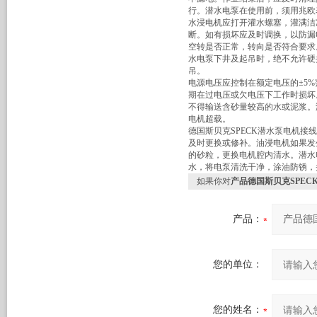
行。潜水电泵在使用前，须用兆欧表
水浸电机应打开灌水螺塞，灌满洁
断。如有损坏应及时调换，以防漏
空转是否正常，转向是否符合要求
水电泵下井及起吊时，绝不允许硬
吊。
电源电压应控制在额定电压的±5
期在过电压或欠电压下工作时损坏
不得输送含砂量较高的水或泥浆。潜
电机超载。
德国斯贝克SPECK潜水泵电机
及时更换或修补。油浸电机如果发
的砂粒，更换电机腔内清水。潜水
水，将电泵清洗干净，涂油防锈，
如果你对
产品德国斯贝克SPEC
产品：
您的单位：
您的姓名：