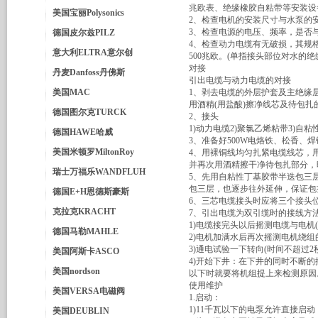
兆欧表、绝缘橡胶自粘带等安装设
美国宝丽Polysonics
2、检查电机的安装尺寸与水泵的
3、检查电源的电压、频率，是否
德国皮尔兹PILZ
4、检查动力电缆有无破损，其规
意大利ELTRA意尔创
500兆欧。(单指接头部位对水的绝
对接
丹麦Danfoss丹佛斯
引出电缆与动力电缆的对接
美国MAC
1、剥去电缆的外层护套及主绝缘层
用酒精(用盐酸)擦净线芯及待包
德国图尔克TURCK
2、接头
1)动力电缆2)聚氯乙烯粘带3)自粘
德国HAWE哈威
3、准备好500W电烙铁、松香、焊
美国米顿罗MiltonRoy
4、用裸铜线均匀扎紧电缆线芯，
并再次用酒精擦干净待包扎部分，
瑞士万福乐WANDFLUH
5、先用自粘性丁基胶带半迭包三
包三层，也逐步往外延伸，保证包扎
德国E+H恩德斯豪斯
6、三芯电缆接头时应将三个接头
克拉克KRACHT
7、引出电缆为双引缆时的接线方
1)电缆接完头以后摇测电缆与电机
德国马勒MAHLE
2)电机加满水后再次摇测电机绕组
3)通电试验一下转向(时间不超过
美国阿斯卡ASCO
4)开始下井：在下井的同时不断
美国nordson
以下时就要将机组提上来检测原因
使用维护
美国VERSA电磁阀
1.启动：
1)11千瓦以下的电泵允许直接启
美国DEUBLIN