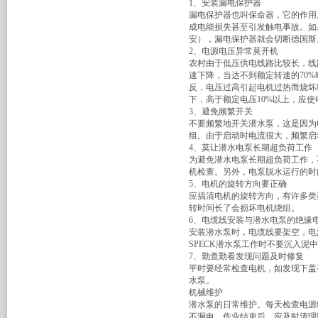
1、安装漏电保护器
漏电保护器也叫保命器，它的作用从
成电能损失甚至引发触电事故。如
安），漏电保护器就会切断德国斯
2、电源电压异常莫开机
农村由于低压供电线路比较长，线路
速下降，当达不到额定转速的70
反，电压过高引起电机过热而烧坏
下，高于额定电压10%以上，应
3、避免频繁开关
不要频繁地开关潜水泵，这是因为
组。由于启动时电流很大，频繁启
4、莫让潜水电泵长期超负荷工作
为避免潜水电泵长期超负荷工作，
机检查。另外，电泵脱水运行的时
5、电机的旋转方向要正确
应搞清电机的旋转方向，有许多类
转时间长了会损坏电机绕组。
6、电缆线安装与潜水电泵的绝缘
安装潜水泵时，电缆线要架空，电
SPECK潜水泵工作时不要沉入泥
7、勤查勤看发现问题及时修复
平时要经常检查电机，如发现下盖
水泵。
机械维护
潜水泵的日常维护。每天检查电源
不漏电。作业结束后，应及时清理