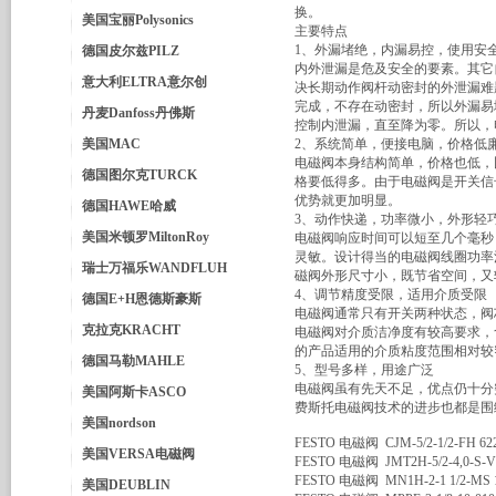
换。
美国宝丽Polysonics
主要特点
1、外漏堵绝，内漏易控，使用安
德国皮尔兹PILZ
内外泄漏是危及安全的要素。其它
意大利ELTRA意尔创
决长期动作阀杆动密封的外泄漏难
完成，不存在动密封，所以外漏易
丹麦Danfoss丹佛斯
控制内泄漏，直至降为零。所以，
美国MAC
2、系统简单，便接电脑，价格低
电磁阀本身结构简单，价格也低，
德国图尔克TURCK
格要低得多。由于电磁阀是开关信
优势就更加明显。
德国HAWE哈威
3、动作快递，功率微小，外形轻
美国米顿罗MiltonRoy
电磁阀响应时间可以短至几个毫秒
灵敏。设计得当的电磁阀线圈功率
瑞士万福乐WANDFLUH
磁阀外形尺寸小，既节省空间，又
4、调节精度受限，适用介质受限
德国E+H恩德斯豪斯
电磁阀通常只有开关两种状态，阀
克拉克KRACHT
电磁阀对介质洁净度有较高要求，
的产品适用的介质粘度范围相对较
德国马勒MAHLE
5、型号多样，用途广泛
电磁阀虽有先天不足，优点仍十分
美国阿斯卡ASCO
费斯托电磁阀技术的进步也都是围
美国nordson
FESTO 电磁阀 CJM-5/2-1/2-FH 62
美国VERSA电磁阀
FESTO 电磁阀 JMT2H-5/2-4,0-S-V
FESTO 电磁阀 MN1H-2-1 1/2-MS 16
美国DEUBLIN