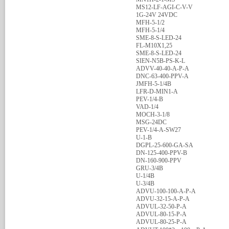
MS12-LF-AGI-C-V-V
1G-24V 24VDC
MFH-5-1/2
MFH-5-1/4
SME-8-S-LED-24
FL-M10X1,25
SME-8-S-LED-24
SIEN-N5B-PS-K-L
ADVV-40-40-A-P-A
DNC-63-400-PPV-A
JMFH-5-1/4B
LFR-D-MIN1-A
PEV-1/4-B
VAD-1/4
MOCH-3-1/8
MSG-24DC
PEV-1/4-A-SW27
U-1-B
DGPL-25-600-GA-SA
DN-125-400-PPV-B
DN-160-900-PPV
GRU-3/4B
U-1/4B
U-3/4B
ADVU-100-100-A-P-A
ADVU-32-15-A-P-A
ADVUL-32-50-P-A
ADVUL-80-15-P-A
ADVUL-80-25-P-A