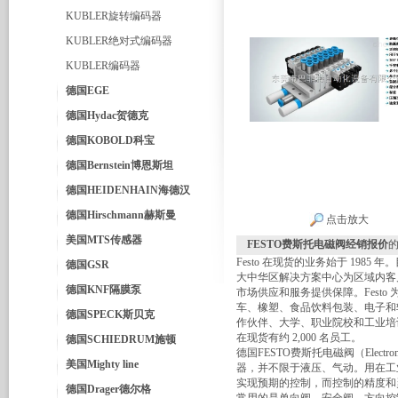
KUBLER旋转编码器
KUBLER绝对式编码器
KUBLER编码器
德国EGE
德国Hydac贺德克
德国KOBOLD科宝
德国Bernstein博恩斯坦
德国HEIDENHAIN海德汉
德国Hirschmann赫斯曼
点击放大
美国MTS传感器
FESTO费斯托电磁阀经销报价
Festo 在现货的业务始于 198
德国GSR
大中华区解决方案中心为区域内客
德国KNF隔膜泵
市场供应和服务提供保障。Fest
车、橡塑、食品饮料包装、电子和轻型装
德国SPECK斯贝克
作伙伴、大学、职业院校和工业培
在现货有约 2,000 名员工。
德国SCHIEDRUM施顿
德国FESTO费斯托电磁阀（Elect
美国Mighty line
器，并不限于液压、气动。用在工
实现预期的控制，而控制的精度和
德国Drager德尔格