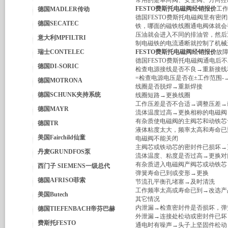
常用的是单向阀、安全阀、方向控
FESTO费斯托电磁阀经销报价
工
德国MADLER传动
德国FESTO费斯托电磁阀里有
德国SECATEC
铁，哪面的磁铁线圈通电阀体就会
压油就会进入不同的排油管，然后
意大利MPFILTRI
制电磁铁的电流通断就控制了机械
瑞士CONTELEC
FESTO费斯托电磁阀经销报价
故
德国FESTO费斯托电磁阀通电后
德国DI-SORIC
检查电源接线是否不良→重新接线
=检查电源电压是否在±工作范围-
德国MOTRONA
线圈是否脱焊→重新焊接
德国SCHUNK夹持系统
线圈短路→更换线圈
工作压差是否不合适→调整压差→
德国MAYR
流体温度过高→更换相称的电磁阀
有杂质使电磁阀的主阀芯和动铁芯
德国TR
液体粘度太大，频率太高和寿命已
美国Fairchild仙童
电磁阀不能关闭
主阀芯或铁动芯的密封件已损坏→
丹麦GRUNDFOS泵
流体温度、粘度是否过高→更换对
有杂质进入电磁阀产阀芯或动铁芯
西门子 SIEMENS一级总代
弹簧寿命已到或变形→更换
德国AFRISO菲索
节流孔平衡孔堵塞→及时清洗
工作频率太高或寿命已到→改选产
美国Butech
其它情况
内泄漏→检查密封件是否损坏，弹
德国TIEFENBACH帝芬巴赫
外泄漏→连接处松动或密封件已坏
费斯托FESTO
通电时有噪声→头子上坚固件松动