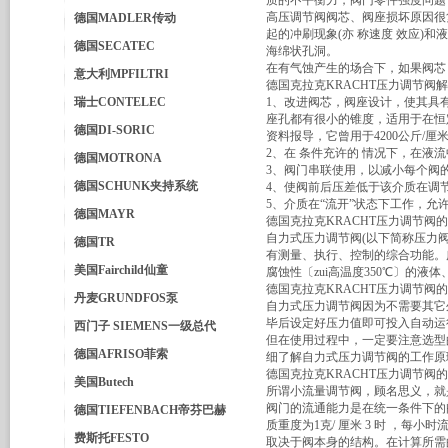
质的不平衡力，阀门零件强度问题，
高压调节阀阀芯、阀座损坏原因很
德国MADLER传动
起的冲刷现象(亦 称速度 效应
德国SECATEC
海绵状孔洞。
在有气蚀产生的场合下，如果阀芯
意大利MPFILTRI
德国克拉克KRACHT压力调节
瑞士CONTELEC
1、改进阀芯，阀座设计，使其具
座孔都有很小的锥度，适用于在恒
德国DI-SORIC
资料报导，它曾用于4200公斤/厘米
2、在 条件充许的 情况下，在液
德国MOTRONA
3、阀门串联使用，以减小每个阀
德国SCHUNK夹持系统
4、使阀前后压差低于该介质在调节
5、介质在“流开”状态下工作，允
德国MAYR
德国克拉克KRACHT压力调节阀
自力式压力调节阀(以下简称压力
德国TR
有测量、执行、控制的综合功能。
美国Fairchild仙童
腐蚀性〔zui高温度350℃〕的
德国克拉克KRACHT压力调节阀
丹麦GRUNDFOS泵
自力式压力调节阀因为不需要其它
毕后设定好压力值即可投入自动运
西门子 SIEMENS一级总代
但在使用过程中，一定要注意选型
德国AFRISO菲索
细了解自力式压力调节阀的工作原
德国克拉克KRACHT压力调节阀
美国Butech
所谓小流量调节阀，顾名思义，就
阀门的流通能力是在统一条件下的阀
德国TIEFENBACH帝芬巴赫
质重度为1克/ 厘米 3 时 ，每
费斯托FESTO
取决于阀本身的结构。在计算所需