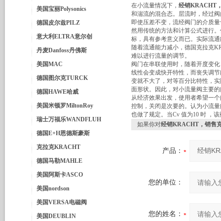
在小流量情况下，
经销KRACH
美国宝丽Polysonics
和湍流的混合态。层流时，经过阀
即使压差不变，流经阀门的介质量
德国皮尔兹PILZ
然用传统的方法和计算公式进行。但
意大利ELTRA意尔创
标，具有参考意义而已。实际流通
随着流通能力减小，德国克拉克KRA
丹麦Danfoss丹佛斯
难以进行流量的调节。
美国MAC
阀门在串联使用时，随着开度变化
线性会变成快开特性，而丧失调节
德国图尔克TURCK
变就不大了，对等百分比特性，实际
面形状。因此，对小流量阀主要的
德国HAWE哈威
从经济效果出发，
使用者希望一个
美国米顿罗MiltonRoy
控制，关闭是次要的。认为小流量
也做了规定。当Cv 值为10 时 ，
瑞士万福乐WANDFLUH
如果你对
经销KRACHT，销售
德国E+H恩德斯豪斯
克拉克KRACHT
产品：
德国马勒MAHLE
美国阿斯卡ASCO
您的单位：
美国nordson
美国VERSA电磁阀
您的姓名：
美国DEUBLIN