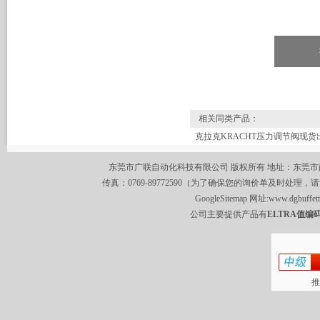
相关同类产品：
克拉克KRACHT压力调节阀现货
东莞市广联自动化科技有限公司 版权所有 地址：东莞市南城区莞
传真：0769-89772590（为了确保您的询价单及时处理，请
GoogleSitemap
网址:
www.dgbuffet
公司主要提供产品有
ELTRA值编码
推