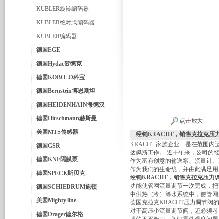
KUBLER旋转编码器
KUBLER绝对式编码器
KUBLER编码器
德国EGE
德国Hydac贺德克
德国KOBOLD科宝
德国Bernstein博恩斯坦
德国HEIDENHAIN海德汉
德国Hirschmann赫斯曼
点击放大
美国MTS传感器
经销KRACHT，销售克拉克压
KRACHT 家族企业 – 是在范围内
德国GSR
达佩斯工作。 近十年来，公司的经营一
德国KNF隔膜泵
作为富有创意的输送泵、流量计、
作为我们的生命线，并由此满足用
德国SPECK斯贝克
经销KRACHT，销售克拉克压力
功能使管网流量调节一次完成，把
德国SCHIEDRUM施顿
中供热（冷）等水系统中，使管网
美国Mighty line
德国克拉克KRACHT压力调节阀
对于高压小流量调节阀，还必须考
德国Drager德尔格