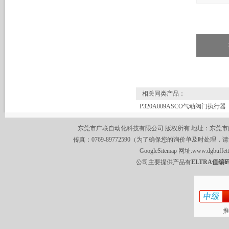
相关同类产品：
P320A009ASCO气动阀门执行器
东莞市广联自动化科技有限公司 版权所有 地址：东莞市南城区莞
传真：0769-89772590（为了确保您的询价单及时处理，请
GoogleSitemap
网址:
www.dgbuffet
公司主要提供产品有
ELTRA值编码
推