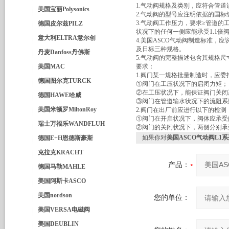
1.气动阀规格及类别，应符合管道
美国宝丽Polysonics
2.气动阀的型号应注明依据的国
3.气动阀工作压力，要求≥管道
德国皮尔兹PILZ
状况下的任何一侧应能承受1.1
意大利ELTRA意尔创
4.美国ASCO气动阀制造标准
及日标三种规格。
丹麦Danfoss丹佛斯
5.气动阀的完整描述包含其规格
美国MAC
要求：
1.阀门某一规格批量制造时，应
德国图尔克TURCK
①阀门在工压状况下的启闭力矩；
②在工压状况下，能保证阀门关闭
德国HAWE哈威
③阀门在管道输水状况下的流阻系
美国米顿罗MiltonRoy
2.阀门在出厂前应进行以下的检测
①阀门在开启状况下，阀体应承受
瑞士万福乐WANDFLUH
②阀门的关闭状况下，两侧分别承
如果你对
美国ASCO气动阀L1
德国E+H恩德斯豪斯
克拉克KRACHT
产品：
德国马勒MAHLE
美国阿斯卡ASCO
美国nordson
您的单位：
美国VERSA电磁阀
美国DEUBLIN