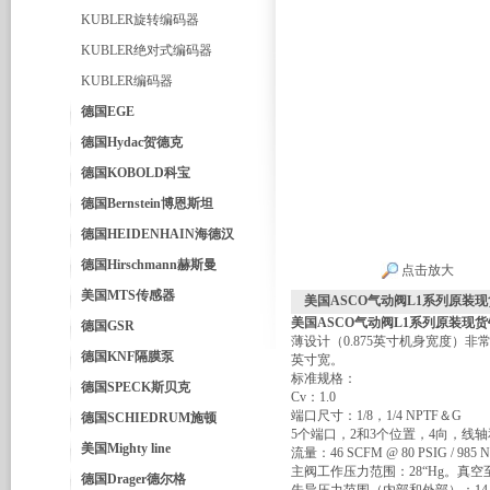
KUBLER旋转编码器
KUBLER绝对式编码器
KUBLER编码器
德国EGE
德国Hydac贺德克
德国KOBOLD科宝
德国Bernstein博恩斯坦
德国HEIDENHAIN海德汉
德国Hirschmann赫斯曼
点击放大
美国MTS传感器
美国ASCO气动阀L1系列原装
美国ASCO气动阀L1系列原装现
德国GSR
薄设计（0.875英寸机身宽度）非
德国KNF隔膜泵
英寸宽。
标准规格：
德国SPECK斯贝克
Cv：1.0
端口尺寸：1/8，1/4 NPTF＆G
德国SCHIEDRUM施顿
5个端口，2和3个位置，4向，线
美国Mighty line
流量：46 SCFM @ 80 PSIG / 985 NI 
主阀工作压力范围：28“Hg。真空至150
德国Drager德尔格