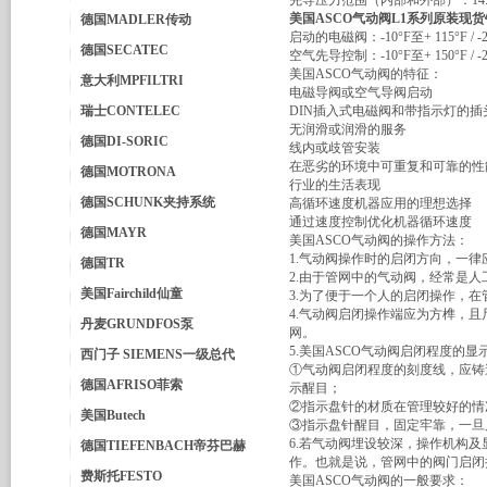
先导压力范围（内部和外部）：14.5至15
美国ASCO气动阀L1系列原装现
德国MADLER传动
启动的电磁阀：-10°F至+ 115°F / -2
德国SECATEC
空气先导控制：-10°F至+ 150°F / -2
美国ASCO气动阀的特征：
意大利MPFILTRI
电磁导阀或空气导阀启动
瑞士CONTELEC
DIN插入式电磁阀和带指示灯的插
无润滑或润滑的服务
德国DI-SORIC
线内或歧管安装
在恶劣的环境中可重复和可靠的性
德国MOTRONA
行业的生活表现
德国SCHUNK夹持系统
高循环速度机器应用的理想选择
通过速度控制优化机器循环速度
德国MAYR
美国ASCO气动阀的操作方法：
1.气动阀操作时的启闭方向，一律
德国TR
2.由于管网中的气动阀，经常是人
美国Fairchild仙童
3.为了便于一个人的启闭操作，在管
4.气动阀启闭操作端应为方榫，
丹麦GRUNDFOS泵
网。
5.美国ASCO气动阀启闭程度的显
西门子 SIEMENS一级总代
①气动阀启闭程度的刻度线，应铸
德国AFRISO菲索
示醒目；
②指示盘针的材质在管理较好的情
美国Butech
③指示盘针醒目，固定牢靠，一旦
6.若气动阀埋设较深，操作机构及
德国TIEFENBACH帝芬巴赫
作。也就是说，管网中的阀门启闭
费斯托FESTO
美国ASCO气动阀的一般要求：