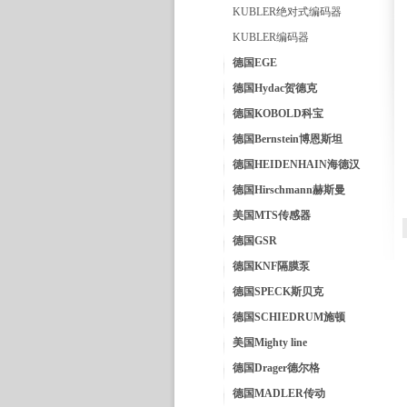
KUBLER绝对式编码器
KUBLER编码器
德国EGE
德国Hydac贺德克
德国KOBOLD科宝
德国Bernstein博恩斯坦
德国HEIDENHAIN海德汉
德国Hirschmann赫斯曼
美国MTS传感器
德国GSR
德国KNF隔膜泵
德国SPECK斯贝克
德国SCHIEDRUM施顿
美国Mighty line
德国Drager德尔格
德国MADLER传动