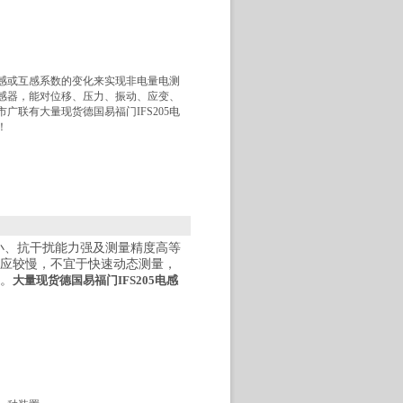
感或互感系数的变化来实现非电量电测
感器，能对位移、压力、振动、应变、
广联有大量现货德国易福门IFS205电
！
小、抗干扰能力强及测量精度高等
应较慢，不宜于快速动态测量，
。
大量现货德国易福门IFS205电感