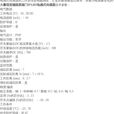
电感式传感器的工作原理是电磁感应，它是把被测量如位移等，转换为电感量变化的
大量现货德国易福门IFS205电感式传感器
技术参数：
电气数据
工作电压 [V]：10...30 DC
电流损耗 [mA]：< 10
防护等级：II
反相保护：是
输出
电气设计：PNP
输出功能：常开
开关量输出DC电压降最大值 [V]：2.5
开关量输出DC的持续电流负载 [mA]：100
开关频率DC [Hz]：700
短路保护：是
过载保护：是
监控范围
感应距离 [mm]：7
实际感应距离 Sr [mm]：7 ± 10 %
工作距离 [mm]：0...5.7
增长的感应距离：是
精度/偏差
校正系数：钢: 1 / 特种钢: 0.7 / 黄铜: 0.5 / 铝: 0.4 / 铜: 0.3
迟滞 [Sr的百分比]：3...15
开关点偏移 [Sr的百分比] ：-10...10
工作条件
环境温度 [°C]：-25...70
外壳防护等级：IP 67