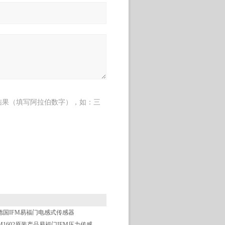
结果（填写阿拉伯数字），如：三
德国IFM易福门电感式传感器
PM1602原装产品易福门IFM压力传感器*