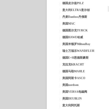
德国皮尔兹PILZ
意大利ELTRA意尔创
丹麦Danfoss丹佛斯
美国MAC
德国图尔克TURCK
德国HAWE哈威
美国米顿罗MiltonRoy
瑞士万福乐WANDFLUH
德国E+H恩德斯豪斯
克拉克KRACHT
德国马勒MAHLE
美国阿斯卡ASCO
美国nordson
美国VERSA电磁阀
美国DEUBLIN
意大利阿托斯