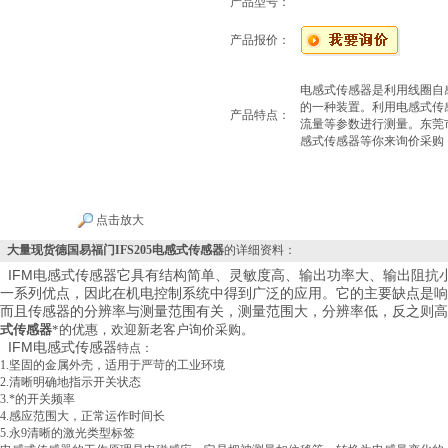
产品型号：
产品报价：
电感式传感器是利用线圈自
的一种装置。利用电感式传
产品特点：
流量等参数进行测量。东莞市
感式传感器等你来询价采购
点击放大
大量现货德国易福门IFS205电感式传感器
的详细资料：
IFM电感式传感器它具有结构简单、灵敏度高、输出功率大、输出阻抗
一系列优点，因此在机电控制系统中得到广泛的应用。它的主要缺点是响
而且传感器的分辨率与测量范围有关，测量范围大，分辨率低，反之则高
式传感器
*的优惠，欢迎新老客户询价采购。
IFM电感式传感器
特点：
1.坚固的金属外壳，适用于严苛的工业环境
2.清晰明确地指示开关状态
3.*的开关频率
4.感应范围大，正常运作时间长
5.永9清晰的激光类型标签