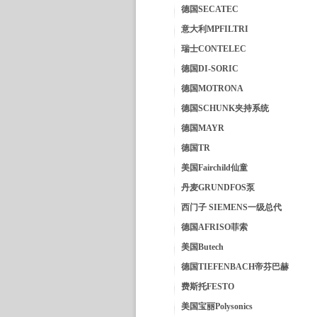
德国SECATEC
意大利MPFILTRI
瑞士CONTELEC
德国DI-SORIC
德国MOTRONA
德国SCHUNK夹持系统
德国MAYR
德国TR
美国Fairchild仙童
丹麦GRUNDFOS泵
西门子 SIEMENS一级总代
德国AFRISO菲索
美国Butech
德国TIEFENBACH帝芬巴赫
费斯托FESTO
美国宝丽Polysonics