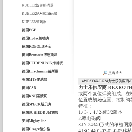
KUBLER旋转编码器
KUBLER绝对式编码器
KUBLER编码器
德国EGE
德国Hydac贺德克
德国KOBOLD科宝
德国Bernstein博恩斯坦
德国HEIDENHAIN海德汉
德国Hirschmann赫斯曼
点击放大
美国MTS传感器
4WE6Y6X/EG24力士乐供应商
力士乐供应商-REXROT
德国GSR
或两个复位弹簧组成。在
德国KNF隔膜泵
位置或初始位置。控制阀
德国SPECK斯贝克
特征：
1./ 3-，4 / 2-或3/2版本
德国SCHIEDRUM施顿
2.率电磁阀
美国Mighty line
3.IN 24340形式的移植图
德国Drager德尔格
4.ISO 4401-03-02-0-05