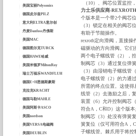
（10）、阀芯位置监控
美国宝丽Polysonics
力士乐供应商-REXROT
德国皮尔兹PILZ
个版本是一个带2个阀芯
意大利ELTRA意尔创
（3）锁定在相关的阀芯
丹麦Danfoss丹佛斯
有助于节能操作。
美国MAC
rexroth定向滑阀
，直接操作
磁驱动的方向滑阀。它们
德国图尔克TURCK
两个电子螺线管（2），
德国HAWE哈威
制阀芯（3）通过复位弹
美国米顿罗MiltonRoy
（3）由湿销电子螺线管
瑞士万福乐WANDFLUH
电子螺线管（2）的力通
德国E+H恩德斯豪斯
所需的终点位置。这使得从
克拉克KRACHT
线管（2）去激励之后，
德国马勒MAHLE
装置（6）允许控制阀芯（
美国阿斯卡ASCO
符合A，C和D）这个版
美国nordson
制阀芯（3）处没有弹簧复
簧复位（仅可用符合A，
美国VERSA电磁阀
子螺线管。棘爪用于将控
美国DEUBLIN