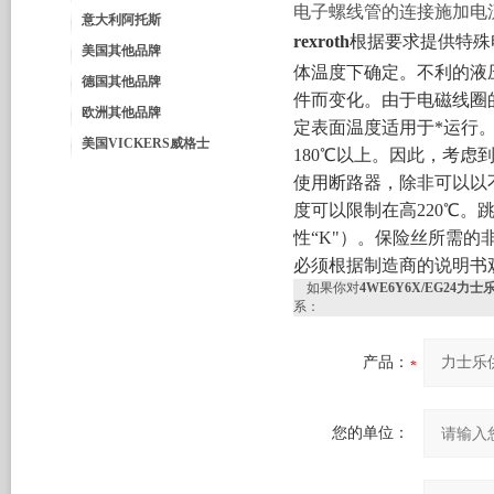
电子螺线管的连接施加电
意大利阿托斯
rexroth
根据要求提供特殊电
美国其他品牌
体温度下确定。不利的液
德国其他品牌
件而变化。由于电磁线圈的表
欧洲其他品牌
定表面温度适用于*运行
美国VICKERS威格士
180℃以上。因此，考
使用断路器，除非可以以
度可以限制在高220℃。
性“K"）。保险丝所需的
必须根据制造商的说明书
如果你对
4WE6Y6X/EG24力
系：
产品：
您的单位：