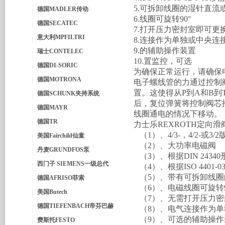
5.可拆卸线圈的湿针直流
德国MADLER传动
6.线圈可旋转90°
德国SECATEC
7.打开压力密封室即可更
意大利MPFILTRI
8.连接作为单独或中央连
9.的辅助操作装置
瑞士CONTELEC
10.置监控，可选
德国DI-SORIC
为确保正常运行，请确保
德国MOTRONA
电子螺线管的力通过控制
置。这使得从P到A和B到
德国SCHUNK夹持系统
后，复位弹簧将控制阀芯
德国MAYR
线圈通电的情况下移动。
德国TR
力士乐REXROTH定向
（1）、4/3-，4/2-或3/2
美国Fairchild仙童
（2）、大功率电磁阀
丹麦GRUNDFOS泵
（3）、根据DIN 243
西门子 SIEMENS一级总代
（4）、根据ISO 4401-03
（5）、带有可拆卸线圈
德国AFRISO菲索
（6）、电磁线圈可旋转9
美国Butech
（7）、无需打开压力密
德国TIEFENBACH帝芬巴赫
（8）、电气连接作为单
（9）、可选的辅助操作
费斯托FESTO