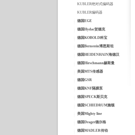
KUBLER绝对式编码器
KUBLER编码器
德国EGE
德国Hydac贺德克
德国KOBOLD科宝
德国Bernstein博恩斯坦
德国HEIDENHAIN海德汉
德国Hirschmann赫斯曼
美国MTS传感器
德国GSR
德国KNF隔膜泵
德国SPECK斯贝克
德国SCHIEDRUM施顿
美国Mighty line
德国Drager德尔格
德国MADLER传动