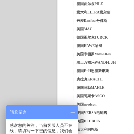
德国皮尔兹PILZ
意大利ELTRA意尔创
丹麦Danfoss丹佛斯
美国MAC
德国图尔克TURCK
德国HAWE哈威
美国米顿罗MiltonRoy
瑞士万福乐WANDFLUH
德国E+H恩德斯豪斯
克拉克KRACHT
德国马勒MAHLE
美国阿斯卡ASCO
美国nordson
请您留言
美国VERSA电磁阀
美国DEUBLIN
感谢您的关注，当前客服人员不在
意大利阿托斯
线，请填写一下您的信息，我们会