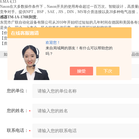
6.MA 4,13
Nason在大多数操作条件下，Nason开关的使用寿命超过一百万次。智能设计，高
竞争对手。提供NPT，BSP，SAE，JIS，DIN，MS等介质连接以及20多种电气连
感器TM-1A-170R到货
。
东莞市广联自动化设备有限公司从2010年开始经过短短的几年时间在德国和美国各
是央企，国企，上市企，民企的首先供应商，我这里可以给到您的是
【价格优】源头渠道，德美4家子公司独立报关！
【货期短】大量现货，库存*，期货下单即订货！
欢迎您！
【质量好】*，进口产品，原厂标准，质保一年！
来自局域网的朋友！有什么可以帮助您的
吗？
如果你对
美国NASON温度传感器TM-1A-170R到货
感兴趣，想了解更详细的产品信
产品：
您的单位：
您的姓名：
联系电话：