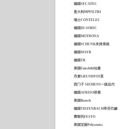
德国SECATEC
意大利MPFILTRI
瑞士CONTELEC
德国DI-SORIC
德国MOTRONA
德国SCHUNK夹持系统
德国MAYR
德国TR
美国Fairchild仙童
丹麦GRUNDFOS泵
西门子 SIEMENS一级总代
德国AFRISO菲索
美国Butech
德国TIEFENBACH帝芬巴赫
费斯托FESTO
美国宝丽Polysonics