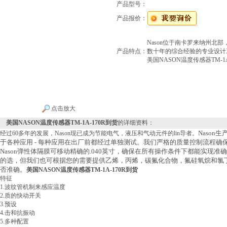
产品型号：
产品报价：
Nason位于南卡罗来纳州北部，
产品特点：
数十年的综合经验的专业设计
美国NASON温度传感器TM-1A
点击放大
美国NASON温度传感器TM-1A-170R到货
的详细资料：
Naso
经过60多年的发展，Nason现已成为节能电气，液压和气动元件的lin导者。
于各种应用 - 每种应用在出厂前都经过单独测试。我们严格的质量控制流程确
Nason弹性体隔膜可移动精确的.040英寸，确保在所有操作条件下都能实现
的选，但我们也可根据您的需要提供乙烯，丙烯，碳氟化合物，氟硅氧烷和氯丁橡胶
否准确。
美国NASON温度传感器TM-1A-170R到货
特征
1.波纹管机制来感应温度
2.质的快动开关
3.预设
4.击和抗振动
5.多种配置