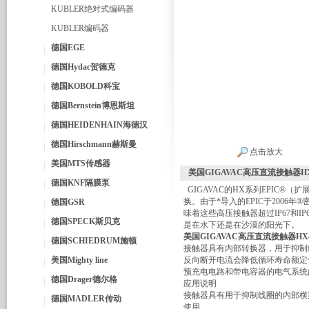
KUBLER绝对式编码器
KUBLER编码器
德国EGE
德国Hydac贺德克
德国KOBOLD科宝
德国Bernstein博恩斯坦
德国HEIDENHAIN海德汉
德国Hirschmann赫斯曼
点击放大
美国MTS传感器
美国GIGAVAC高压直流接触器HX
德国KNF隔膜泵
GIGAVAC的HX系列EPIC®
换。由于*导入的EPIC于2006
德国GSR
味着这些高压接触器超过IP67和
德国SPECK斯贝克
是在水下还是在沙漠的阳光下。
美国GIGAVAC高压直流接触器HX4
德国SCHIEDRUM施顿
接触器具有内部转换器，用于抑制
美国Mighty line
反向断开电流会降低循环寿命额定值
预充电电路和带电容器的电气系统
德国Drager德尔格
应用说明
接触器具有用于抑制线圈的内部横
德国MADLER传动
使用