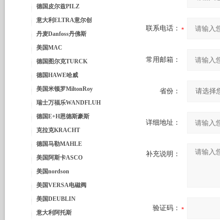
德国皮尔兹PILZ
意大利ELTRA意尔创
联系电话：
丹麦Danfoss丹佛斯
美国MAC
常用邮箱：
德国图尔克TURCK
德国HAWE哈威
美国米顿罗MiltonRoy
省份：
瑞士万福乐WANDFLUH
德国E+H恩德斯豪斯
详细地址：
克拉克KRACHT
德国马勒MAHLE
补充说明：
美国阿斯卡ASCO
美国nordson
美国VERSA电磁阀
美国DEUBLIN
验证码：
意大利阿托斯