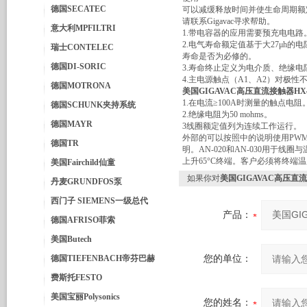
德国SECATEC
可以减缓释放时间并使生命周期额
请联系Gigavac寻求帮助。
意大利MPFILTRI
1.带电容器的应用需要预充电电路
2.电气寿命额定值基于大27μh
瑞士CONTELEC
寿命是否为必修的。
德国DI-SORIC
3.寿命终止定义为电介质、绝缘
4.主电源触点（A1、A2）对极性
德国MOTRONA
美国GIGAVAC高压直流接触器HX4
1.在电流≥100A时测量的触点电阻
德国SCHUNK夹持系统
2.绝缘电阻为50 mohms。
德国MAYR
3线圈额定值列为连续工作运行。
外部的可以按照中的说明使用PWM
德国TR
明。AN-020和AN-030用于
上升65°C终端。客户必须将终端温
美国Fairchild仙童
如果你对
美国GIGAVAC高压直流
丹麦GRUNDFOS泵
西门子 SIEMENS一级总代
产品：
德国AFRISO菲索
美国Butech
德国TIEFENBACH帝芬巴赫
您的单位：
费斯托FESTO
美国宝丽Polysonics
您的姓名：