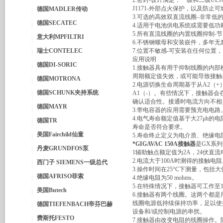
2.密封-设计满足：一级和二级UL1
J1171-外部点火保护，以及防止可
德国MADLER传动
3.可选的高效双直流线圈–非常低的
德国SECATEC
4.适用于电池供电系统或需要低功
5.所有直流线圈的内置线圈抑制
意大利MPFILTRI
6.不锈钢螺母和安装嵌件，多年无
瑞士CONTELEC
7.位置不敏感-可安装在任何位置
应用说明
德国DI-SORIC
1.接触器具有用于抑制线圈的内
周期额定值失效，或可能导致接触
德国MOTRONA
2.电源切换生命周期基于从A2（
德国SCHUNK夹持系统
A1（-）。有些情况下，接触器会在
确认适合性。接通时电流方向不相
德国MAYR
3.带电容器的应用需要预充电电路
4.电气寿命额定值基于大27μh
德国TR
寿命是否符合要求。
美国Fairchild仙童
5.寿命终止定义为电介质、绝缘
*GIGAVAC 150A接触器
是GX系
丹麦GRUNDFOS泵
1辅助触点额定值为2A，24伏直流
2.电流大于100A时测得的接触电阻
西门子 SIEMENS一级总代
3.操作时间在25°C下测量，包括
德国AFRISO菲索
4.绝缘电阻为50 mohms。
5.在特殊情况下，接触器可工作至12
美国Butech
6.接触器有两个线圈。这两个都
线圈电源低持续保持功率，足以使
德国TIEFENBACH帝芬巴赫
设备和/或控制电源的串扰。
费斯托FESTO
7.接触器由改变电阻的线圈操作