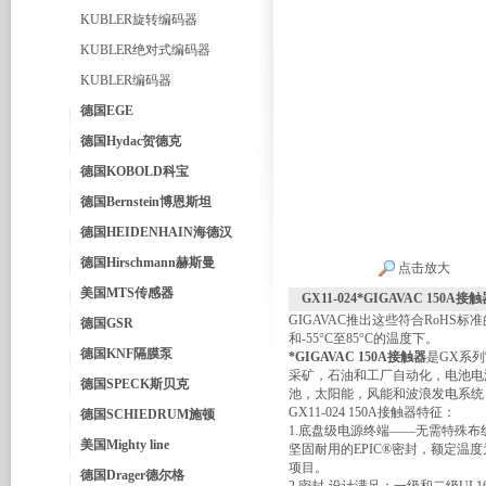
KUBLER旋转编码器
KUBLER绝对式编码器
KUBLER编码器
德国EGE
德国Hydac贺德克
德国KOBOLD科宝
德国Bernstein博恩斯坦
德国HEIDENHAIN海德汉
德国Hirschmann赫斯曼
点击放大
美国MTS传感器
GX11-024*GIGAVAC 150A接
GIGAVAC推出这些符合RoH
德国GSR
和-55°C至85°C的温度下。
德国KNF隔膜泵
*GIGAVAC 150A接触器
是GX系
采矿，石油和工厂自动化，电池电
德国SPECK斯贝克
池，太阳能，风能和波浪发电系统
GX11-024 150A接触器特征：
德国SCHIEDRUM施顿
1.底盘级电源终端——无需特殊
美国Mighty line
坚固耐用的EPIC®密封，额定温
项目。
德国Drager德尔格