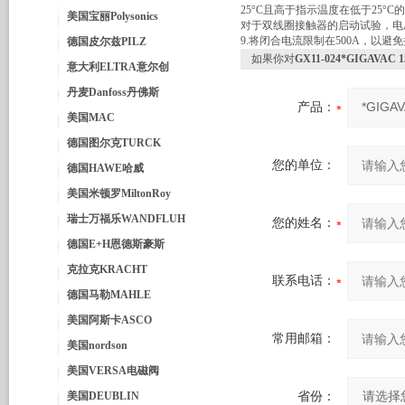
25°C且高于指示温度在低于25
美国宝丽Polysonics
对于双线圈接触器的启动试验，电
9.将闭合电流限制在500A，以避
德国皮尔兹PILZ
如果你对
GX11-024*GIGAVAC
意大利ELTRA意尔创
丹麦Danfoss丹佛斯
产品：
美国MAC
德国图尔克TURCK
您的单位：
德国HAWE哈威
美国米顿罗MiltonRoy
瑞士万福乐WANDFLUH
您的姓名：
德国E+H恩德斯豪斯
克拉克KRACHT
联系电话：
德国马勒MAHLE
美国阿斯卡ASCO
常用邮箱：
美国nordson
美国VERSA电磁阀
美国DEUBLIN
省份：