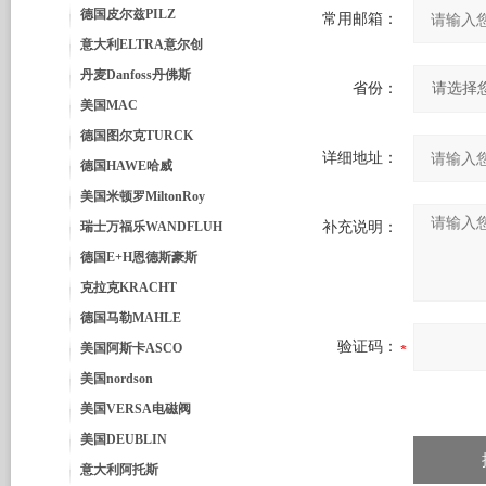
德国皮尔兹PILZ
常用邮箱：
意大利ELTRA意尔创
丹麦Danfoss丹佛斯
省份：
美国MAC
德国图尔克TURCK
详细地址：
德国HAWE哈威
美国米顿罗MiltonRoy
瑞士万福乐WANDFLUH
补充说明：
德国E+H恩德斯豪斯
克拉克KRACHT
德国马勒MAHLE
验证码：
美国阿斯卡ASCO
美国nordson
美国VERSA电磁阀
美国DEUBLIN
意大利阿托斯