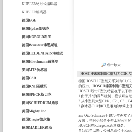
KUBLER绝对式编码器
KUBLER编码器
德国EGE
德国Hydac贺德克
德国KOBOLD科宝
德国Bernstein博恩斯坦
德国HEIDENHAIN海德汉
德国Hirschmann赫斯曼
点击放大
美国MTS传感器
HOSCH德国制造C型刮刀C3K X3
德国GSR
德国HOSCH C型刮刀系列有C1
的压力。
HOSCH德国制造C型刮刀C3
德国KNF隔膜泵
HOSCH线钳C型的特征在于以下
德国SPECK斯贝克
1.由于其*的调节机制，模块可
2.从小型到大型C1®，C2，C3
德国SCHIEDRUM施顿
3.刮水器C1®和CT是唯1的单筒
美国Mighty line
ans-Otto Schwarze于1
德国Drager德尔格
发展，当时仍然是小型工程公司的高素
HOSCH在Ruhrgebiet迅速成名。
德国MADLER传动
自1991年以来，公司总部位于Reckl