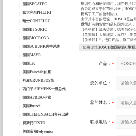
培训中心和研发部门，现在包括19
德国SECATEC
自公司成立于1975年以来，HO
意大利MPFILTRI
提高了工厂的盈利能力。
由于其丰富的经验，HOSCH是
瑞士CONTELEC
我司
所有的货物均是从国外过来，
德国DI-SORIC
【价格优】源头渠道，德美4家子
【货期短】大量现货，库存*，期
德国MOTRONA
【质量好】*，进口产品，原厂标
德国SCHUNK夹持系统
如果你对
HOSCH德国制造C型刮刀C
德国MAYR
德国TR
产品：
美国Fairchild仙童
丹麦GRUNDFOS泵
您的单位：
西门子 SIEMENS一级总代
德国AFRISO菲索
您的姓名：
美国Butech
德国TIEFENBACH帝芬巴赫
联系电话：
费斯托FESTO
美国宝丽Polysonics