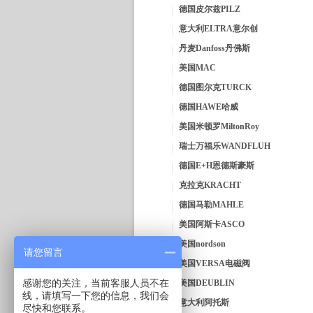
德国皮尔兹PILZ
意大利ELTRA意尔创
丹麦Danfoss丹佛斯
美国MAC
德国图尔克TURCK
德国HAWE哈威
美国米顿罗MiltonRoy
瑞士万福乐WANDFLUH
德国E+H恩德斯豪斯
克拉克KRACHT
德国马勒MAHLE
美国阿斯卡ASCO
美国nordson
请您留言
美国VERSA电磁阀
感谢您的关注，当前客服人员不在
美国DEUBLIN
线，请填写一下您的信息，我们会
意大利阿托斯
尽快和您联系。