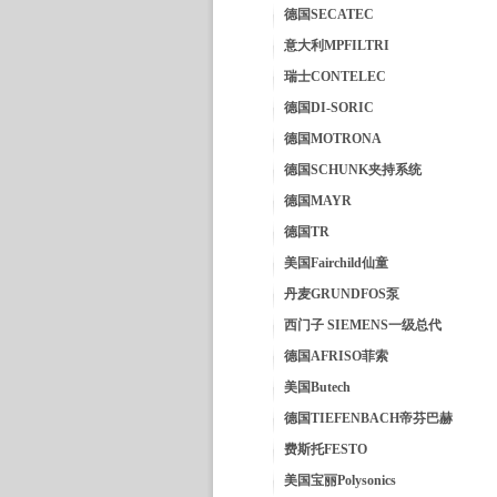
德国SECATEC
意大利MPFILTRI
瑞士CONTELEC
德国DI-SORIC
德国MOTRONA
德国SCHUNK夹持系统
德国MAYR
德国TR
美国Fairchild仙童
丹麦GRUNDFOS泵
西门子 SIEMENS一级总代
德国AFRISO菲索
美国Butech
德国TIEFENBACH帝芬巴赫
费斯托FESTO
美国宝丽Polysonics