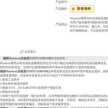
产品型号：
产品报价：
Monitran通用分析传感器
为用户提供频率范围内的完整振动
产品特点：
MTN/1100SM8，侧入式
的不锈钢制成，可在恶劣环境
点击放大
德国Monitran加速度计MTN/1100SM8
的详细资料：
Monitran通用分析传感器该频谱的变化允许用户确定传感器所连接的机器的健康状
段时间内的变化，从而可以预测预期的部件寿命并实现维护计划的有效规划。
德国Monitran加速度计MTN/1100SM8
这种类型的信息在各种环境中都是必需的，因
器都是通用的，但是有许多变化允许它们在以下不同的环境中使用：
1.标准工业条件
2.潜水和长期湿润操作
3.根据ATEX，IECEx和ANZEx批准用于危险区域
4.限制访问位置
5.有两个系列可供选择：我们的长期，久经考验和值得信赖的1100系列以及新推出的
苛刻的应用。2200系列传感器具有高性能电子设备，可提供：增加抗冲击性，消除
温度范围内保持稳定的偏压，消除高温下的灵敏度变化。