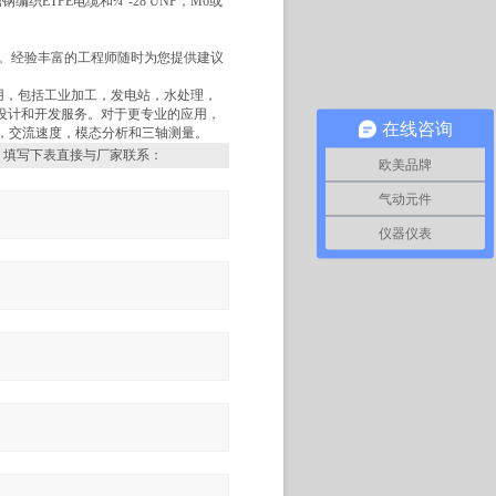
织ETFE电缆和¼“-28 UNF，M6或
e附近。经验丰富的工程师随时为您提供建议
应用，包括工业加工，发电站，水处理，
定制设计和开发服务。对于更专业的应用，
在线咨询
，交流速度，模态分析和三轴测量。
，填写下表直接与厂家联系：
欧美品牌
气动元件
仪器仪表