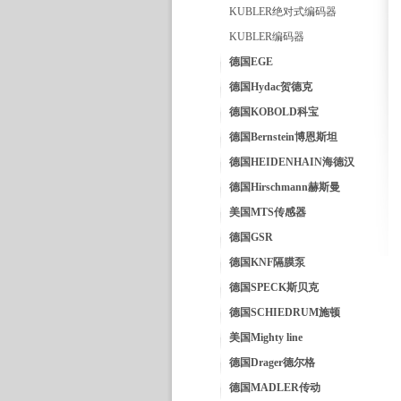
KUBLER绝对式编码器
KUBLER编码器
德国EGE
德国Hydac贺德克
德国KOBOLD科宝
德国Bernstein博恩斯坦
德国HEIDENHAIN海德汉
德国Hirschmann赫斯曼
美国MTS传感器
德国GSR
德国KNF隔膜泵
德国SPECK斯贝克
德国SCHIEDRUM施顿
美国Mighty line
德国Drager德尔格
德国MADLER传动