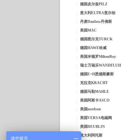
德国皮尔兹PILZ
意大利ELTRA意尔创
丹麦Danfoss丹佛斯
美国MAC
德国图尔克TURCK
德国HAWE哈威
美国米顿罗MiltonRoy
瑞士万福乐WANDFLUH
德国E+H恩德斯豪斯
克拉克KRACHT
德国马勒MAHLE
美国阿斯卡ASCO
美国nordson
美国VERSA电磁阀
美国DEUBLIN
意大利阿托斯
请您留言