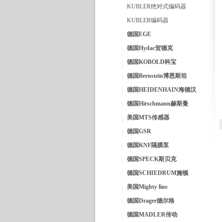
KUBLER绝对式编码器
KUBLER编码器
德国EGE
德国Hydac贺德克
德国KOBOLD科宝
德国Bernstein博恩斯坦
德国HEIDENHAIN海德汉
德国Hirschmann赫斯曼
美国MTS传感器
德国GSR
德国KNF隔膜泵
德国SPECK斯贝克
德国SCHIEDRUM施顿
美国Mighty line
德国Drager德尔格
德国MADLER传动