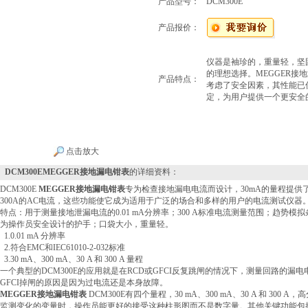
产品型号：
DCM300E
产品报价：
仪器是袖珍的，重量轻，坚
的理想选择。MEGGER接
产品特点：
考虑了安全因素，其性能已优于E
定，为用户提供一个更安全
点击放大
DCM300EMEGGER接地漏电钳表
的详细资料：
DCM300E
MEGGER接地漏电钳表
专为检查接地漏电电流而设计，30mA的量程提供了
300A的AC电流，这些功能使它成为适用于广泛的场合和多样的用户的电流测试仪器
特点：用于测量接地泄漏电流的0.01 mA分辨率；300 A标准电流测量范围；趋势模
为操作员安全设计的护手；口袋大小，重量轻。
1.0.01 mA 分辨率
2.符合EMC和IEC61010-2-032标准
3.30 mA、300 mA、30 A 和 300 A 量程
一个典型的DCM300E的应用就是在RCD或GFCI反复跳闸的情况下，测量回路的漏
GFCI掉闸的原因是因为过电流还是本身故障。
MEGGER接地漏电钳表
DCM300E有四个量程，30 mA、300 mA、30 A 和 300
监测变化的变量时，操作员能更好的接受这种柱形图而不是数字量。其他关键功能包括