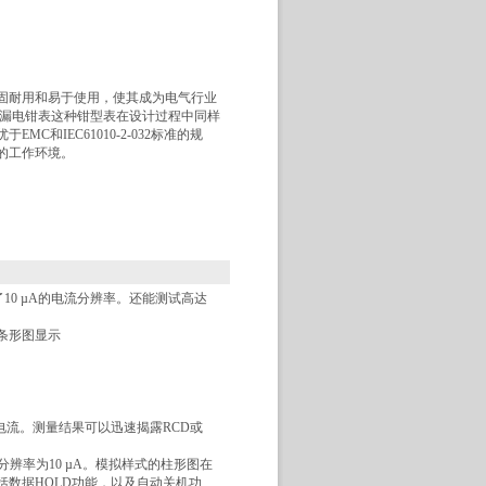
固耐用和易于使用，使其成为电气行业
地漏电钳表这种钳型表在设计过程中同样
MC和IEC61010-2-032标准的规
的工作环境。
10 µA的电流分辨率。还能测试高达
。
拟条形图显示
电电流。测量结果可以迅速揭露RCD或
 A，高分辨率为10 µA。模拟样式的柱形图在
数据HOLD功能，以及自动关机功