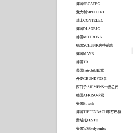
德国SECATEC
意大利MPFILTRI
瑞士CONTELEC
德国DI-SORIC
德国MOTRONA
德国SCHUNK夹持系统
德国MAYR
德国TR
美国Fairchild仙童
丹麦GRUNDFOS泵
西门子 SIEMENS一级总代
德国AFRISO菲索
美国Butech
德国TIEFENBACH帝芬巴赫
费斯托FESTO
美国宝丽Polysonics