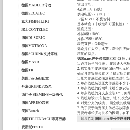
输出信号：
德国MADLER传动
4至20 mA（2线）
德国SECATEC
供电电压Vs（DC）：
12至32 VDC不受管制
意大利MPFILTRI
基本精度（非线性和可重复性）：≤±
温度范围：
瑞士CONTELEC
补偿0至+ 50°C
德国DI-SORIC
操作-25至+ 85°C
表壳直径：Ø40毫米
德国MOTRONA
无论是在太空，水下，腐蚀性液体还是
精度的特点。
德国SCHUNK夹持系统
德国natec差分传感器PD3405
压力
德国MAYR
1. 通过适当的仪表， 在普通大
2. 核实压力传感器的编码与相应
德国TR
确定具体安装位置 为了确定压力
美国Fairchild仙童
1. 压力传感器必须沿着线缆进行
2. 每条线缆装设压力传感器不少
丹麦GRUNDFOS泵
3. 每条线缆的始端和末端分别安装
4. 每条线缆的分支点应装1个，如果
西门子 SIEMENS一级总代
5. 线缆敷设方式(架空、地下)改变
德国AFRISO菲索
6. 对无分支的线缆， 因垒线的线
7. 为了便于确定压力传感器故障点
美国Butech
定要考虑经济与技术的因素，在不
如果你对
德国natec差分传感器PD
德国TIEFENBACH帝芬巴赫
费斯托FESTO