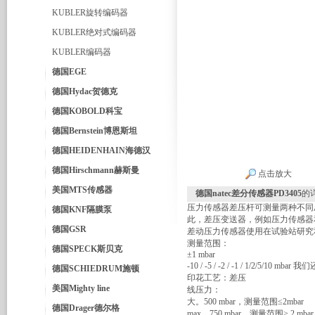
KUBLER旋转编码器
KUBLER绝对式编码器
KUBLER编码器
德国EGE
德国Hydac贺德克
德国KOBOLD科宝
德国Bernstein博恩斯坦
德国HEIDENHAIN海德汉
德国Hirschmann赫斯曼
点击放大
美国MTS传感器
德国natec差分传感器PD3405
的
压力传感器差压杆可测量两种不同压
德国KNF隔膜泵
此，差压变送器，例如压力传感器
德国GSR
差动压力传感器使用在试验站研究
测量范围：
德国SPECK斯贝克
±1 mbar
-10 / -5 / -2 / -1 / 1/2/5
德国SCHIEDRUM施顿
印花工艺：差压
美国Mighty line
线压力：
大。500 mbar，测量范围≤2mbar
德国Drager德尔格
max。750 mbar，测量范围> 2 mbar