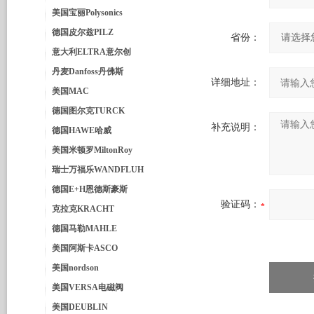
美国宝丽Polysonics
德国皮尔兹PILZ
省份：
意大利ELTRA意尔创
丹麦Danfoss丹佛斯
详细地址：
美国MAC
德国图尔克TURCK
补充说明：
德国HAWE哈威
美国米顿罗MiltonRoy
瑞士万福乐WANDFLUH
德国E+H恩德斯豪斯
验证码：
克拉克KRACHT
德国马勒MAHLE
美国阿斯卡ASCO
美国nordson
美国VERSA电磁阀
美国DEUBLIN