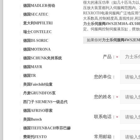
很大的液压功率（如几十匹马力以
德国MADLER传动
压放大装置都列入伺服阀范围内。
REXROTH电液伺服阀广泛地应用
德国SECATEC
大系数高,控制精度高,直线性好,死
意大利MPFILTRI
力士乐伺服阀4WS2EM10A-4X/10B
定。伺服阀控制伺服液压缸，摆放
瑞士CONTELEC
如果你对
力士乐伺服阀4WS2EM10A
德国DI-SORIC
德国MOTRONA
产品：
德国SCHUNK夹持系统
德国MAYR
德国TR
您的单位：
美国Fairchild仙童
丹麦GRUNDFOS泵
您的姓名：
西门子 SIEMENS一级总代
德国AFRISO菲索
联系电话：
美国Butech
德国TIEFENBACH帝芬巴赫
常用邮箱：
费斯托FESTO