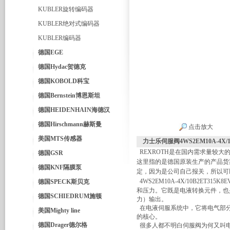
KUBLER旋转编码器
KUBLER绝对式编码器
KUBLER编码器
德国EGE
德国Hydac贺德克
德国KOBOLD科宝
德国Bernstein博恩斯坦
德国HEIDENHAIN海德汉
德国Hirschmann赫斯曼
点击放大
美国MTS传感器
力士乐伺服阀4WS2EM10A-4X/10
REXROTH是在国内需求量较大
德国GSR
这里指的是德国原装生产的产品货
德国KNF隔膜泵
定，因为是公司自己报关，所以可
4WS2EM10A-4X/10B2ET315K
德国SPECK斯贝克
和压力。它既是电液转换元件，也
德国SCHIEDRUM施顿
力）输出。
在
电液伺服系统
中，它将电气部
美国Mighty line
的核心。
德国Drager德尔格
很多人都不明白伺服阀为何又叫电