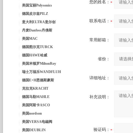
您的姓名：
美国宝丽Polysonics
德国皮尔兹PILZ
联系电话：
意大利ELTRA意尔创
丹麦Danfoss丹佛斯
美国MAC
常用邮箱：
德国图尔克TURCK
德国HAWE哈威
省份：
美国米顿罗MiltonRoy
瑞士万福乐WANDFLUH
详细地址：
德国E+H恩德斯豪斯
克拉克KRACHT
德国马勒MAHLE
补充说明：
美国阿斯卡ASCO
美国nordson
美国VERSA电磁阀
验证码：
美国DEUBLIN