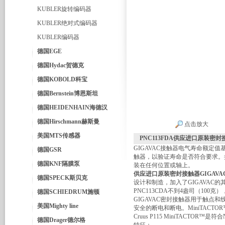
KUBLER旋转编码器
KUBLER绝对式编码器
KUBLER编码器
德国EGE
德国Hydac贺德克
德国KOBOLD科宝
德国Bernstein博恩斯坦
德国HEIDENHAIN海德汉
德国Hirschmann赫斯曼
点击放大
美国MTS传感器
PNC113FDA供应进口原装密封接
GIGAVAC接触器电气寿命额定
德国GSR
触器，以验证寿命是否符合要求。
德国KNF隔膜泵
装在任何位置或轴上。
供应进口原装密封接触器GIGAVA
德国SPECK斯贝克
设计和制造，加入了GIGAVAC的
PNC113CDA不到4盎司（100克
德国SCHIEDRUM施顿
GIGAVAC密封接触器用于触点
美国Mighty line
安全的断电和断电。MiniTAC
Cruus P115 MiniTACTOR™
德国Drager德尔格