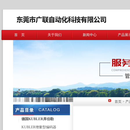
首 页
关于我们
新闻中心
产品展
首页
>
产
德国KUBLER库伯勒
KUBLER增量型编码器