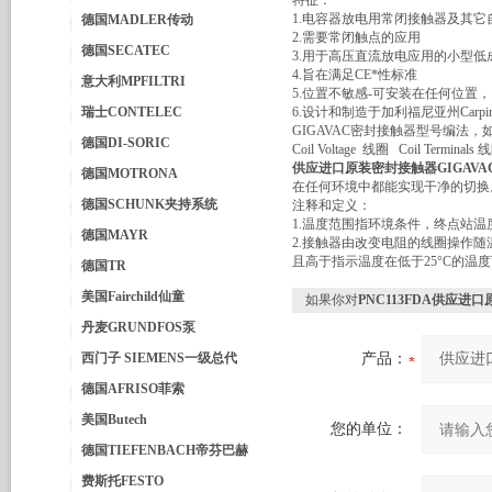
特征：
1.电容器放电用常闭接触器及其它
德国MADLER传动
2.需要常闭触点的应用
德国SECATEC
3.用于高压直流放电应用的小型低
4.旨在满足CE*性标准
意大利MPFILTRI
5.位置不敏感-可安装在任何位置
瑞士CONTELEC
6.设计和制造于加利福尼亚州Carpin
GIGAVAC密封接触器型号编法，如：
德国DI-SORIC
Coil Voltage 线圈 Coil Termina
供应进口原装密封接触器GIGAVA
德国MOTRONA
在任何环境中都能实现干净的切换。
德国SCHUNK夹持系统
注释和定义：
1.温度范围指环境条件，终点站
德国MAYR
2.接触器由改变电阻的线圈操作随
且高于指示温度在低于25°C的温
德国TR
美国Fairchild仙童
如果你对
PNC113FDA供应进
丹麦GRUNDFOS泵
西门子 SIEMENS一级总代
产品：
德国AFRISO菲索
美国Butech
您的单位：
德国TIEFENBACH帝芬巴赫
费斯托FESTO