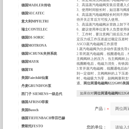
1、应定期清洗高温蒸汽电磁阀内
2、高温蒸汽电磁阀安装后需通入
德国MADLER传动
3、使用时间较长时，如活塞与阀
德国SECATEC
4、高温蒸汽电磁阀较长时间不用
待开关正常后方可投入使用。
意大利MPFILTRI
5、高温蒸汽电磁阀从管路上卸下
瑞士CONTELEC
6、建议使用单位派专人负责使用
7、工作时，要注意阀门前后压力
德国DI-SORIC
定压力或工作压差超过额定压差时
ASCO蒸汽电磁阀工作原理
德国MOTRONA
1.蒸汽电磁阀为分步动作直接先
德国SCHUNK夹持系统
2.常闭蒸汽电磁阀，线圈通电后
主阀阀杯上的压力，当主阀阀杯上
德国MAYR
线圈断电后，电磁力消失，衔铁因
3.常开蒸汽电磁阀，线圈通电后
德国TR
到一定值时，主阀阀杯的上下压差
美国Fairchild仙童
时，电磁吸力为零，副阀阀塞和支
通。
两位两通电磁阀8222G095美
丹麦GRUNDFOS泵
如果你对
两位两通电磁阀8222G
西门子 SIEMENS一级总代
德国AFRISO菲索
产品：
美国Butech
德国TIEFENBACH帝芬巴赫
费斯托FESTO
您的单位：