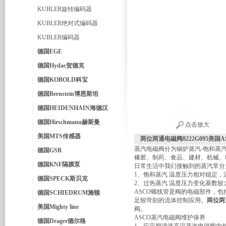
KUBLER旋转编码器
KUBLER绝对式编码器
KUBLER编码器
德国EGE
德国Hydac贺德克
德国KOBOLD科宝
德国Bernstein博恩斯坦
德国HEIDENHAIN海德汉
德国Hirschmann赫斯曼
点击放大
美国MTS传感器
两位两通电磁阀8222G095美国
蒸汽电磁阀分为锅炉蒸汽-饱和蒸
德国GSR
橡胶、制药、食品、建材、机械、
德国KNF隔膜泵
日常生活中我们接触到的蒸汽常分为
1、饱和蒸汽 温度压力相对稳定，温
德国SPECK斯贝克
2、过热蒸汽 温度压力变化基数较大
ASCO螺线管是阀的电磁部件，包括
德国SCHIEDRUM施顿
足较苛刻的流体控制应用。
两位两
美国Mighty line
阀。
ASCO蒸汽电磁阀维护保养
德国Drager德尔格