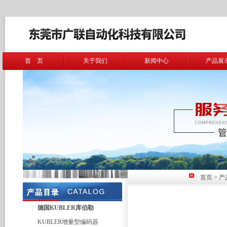
首 页
关于我们
新闻中心
产品展
首页
>
产
德国KUBLER库伯勒
KUBLER增量型编码器