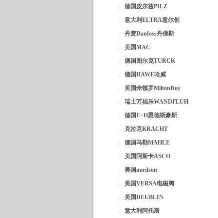
德国皮尔兹PILZ
意大利ELTRA意尔创
丹麦Danfoss丹佛斯
美国MAC
德国图尔克TURCK
德国HAWE哈威
美国米顿罗MiltonRoy
瑞士万福乐WANDFLUH
德国E+H恩德斯豪斯
克拉克KRACHT
德国马勒MAHLE
美国阿斯卡ASCO
美国nordson
美国VERSA电磁阀
美国DEUBLIN
意大利阿托斯