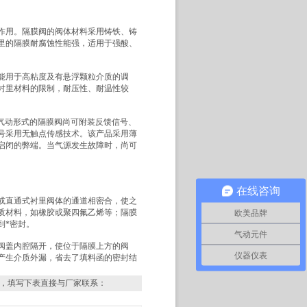
作用。隔膜阀的阀体材料采用铸铁、铸
里的隔膜耐腐蚀性能强，适用于强酸、
能用于高粘度及有悬浮颗粒介质的调
衬里材料的限制，耐压性、耐温性较
。气动形式的隔膜阀尚可附装反馈信号、
号采用无触点传感技术。该产品采用薄
启闭的弊端。当气源发生故障时，尚可
在线咨询
或直通式衬里阀体的通道相密合，使之
质材料，如橡胶或聚四氟乙烯等；隔膜
欧美品牌
到*密封。
气动元件
阀盖内腔隔开，使位于隔膜上方的阀
仪器仪表
产生介质外漏，省去了填料函的密封结
，填写下表直接与厂家联系：