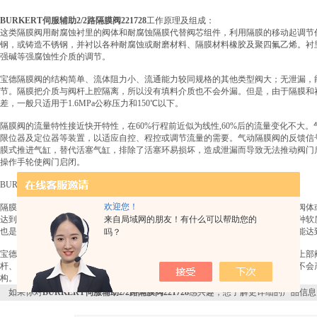
BURKERT伺服辅助2/2路隔膜阀221728
工作原理及组成：
这类隔膜阀用耐腐蚀衬里的阀体和耐腐蚀隔膜代替阀芯组件，利用隔膜的移动起调节
钢，或铸造不锈钢，并衬以各种耐腐蚀或耐磨材料、隔膜材料橡胶及聚四氟乙烯。衬
强碱等强腐蚀性介质的调节。
宝德隔膜阀的结构简单、流体阻力小、流通能力较同规格的其他类型阀大；无泄漏，
节。隔膜把介质与阀杆上腔隔离，所以没有填料介质也不会外漏。但是，由于隔膜和
差，一般只适用于1.6MPa公称压力和150℃以下。
隔膜阀的流量特性接近快开特性，在60%行程前近似为线性,60%后的流量变化不大
限位器及定位器等装置，以适应自控、程控或调节流量的需要。气动隔膜阀的反馈信
膜式推进气缸，替代活塞气缸，排除了活塞环易损坏，造成泄漏而导致无法推动阀门
操作手轮使阀门启闭。
BURKERT隔膜阀的密封原理:
欢迎您！
隔膜阀的密封原理是靠操作机构的向下运动压下隔膜或隔膜组合件与堰式的衬里阀体
达到密封。密封比压的大小靠关闭件向下的压力大小来实现。由于阀体可以衬各种软
来自局域网的朋友！有什么可以帮助您的
也是软质材料制成，如橡胶或合成橡胶衬里的聚四氟乙烯，故用较小的密封力就能达
吗？
宝德隔膜阀只有阀体、隔膜和阀盖组合件三个主要部件。隔膜把下部阀体内腔与上部
杆、阀杆螺母、阀瓣、气动控制机构、电动控制机构等零部件不与介质接触，且不会
构。
如果你对
BURKERT伺服辅助2/2路隔膜阀221728
感兴趣，想了解更详细的产品信息