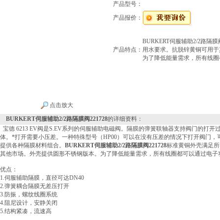
产品型号：
产品报价：
BURKERT伺服辅助2/2路隔
产品特点：
用水要求。抗脱锌黄铜可用于
为了降低能量需求，所有线圈
点击放大
BURKERT伺服辅助2/2路隔膜阀221728
的详细资料：
宝德 6213 EV阀是S.EV系列的伺服辅助电磁阀。隔膜的弹簧联轴器支持阀门的打
体。*打开需要小压差。一种特殊型号（HP00）可以在没有压差的情况下打开阀门
提供各种隔膜材料组合。
BURKERT伺服辅助2/2路隔膜阀221728
标准黄铜外壳满足所
其他市场。外壳提供圆形不锈钢版本。为了降低能量需求，所有线圈都可以通过电子
优点：
1.伺服辅助隔膜，直径可达DN40
2.弹簧耦合隔膜无差压打开
3.防振，螺纹线圈系统
4.阻尼设计，安静关闭
5.结构紧凑，流速高