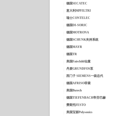
德国SECATEC
意大利MPFILTRI
瑞士CONTELEC
德国DI-SORIC
德国MOTRONA
德国SCHUNK夹持系统
德国MAYR
德国TR
美国Fairchild仙童
丹麦GRUNDFOS泵
西门子 SIEMENS一级总代
德国AFRISO菲索
美国Butech
德国TIEFENBACH帝芬巴赫
费斯托FESTO
美国宝丽Polysonics