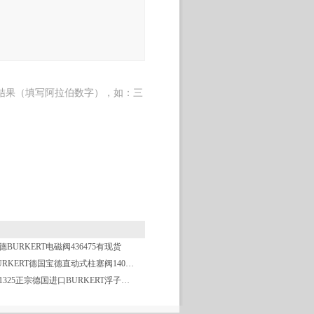
结果（填写阿拉伯数字），如：三
德BURKERT电磁阀436475有现货
BURKERT德国宝德直动式柱塞阀140466
781325正宗德国进口BURKERT浮子式流量测量仪