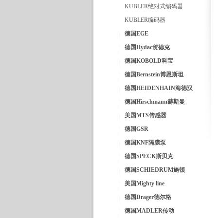
KUBLER绝对式编码器
KUBLER编码器
德国EGE
德国Hydac贺德克
德国KOBOLD科宝
德国Bernstein博恩斯坦
德国HEIDENHAIN海德汉
德国Hirschmann赫斯曼
美国MTS传感器
德国GSR
德国KNF隔膜泵
德国SPECK斯贝克
德国SCHIEDRUM施顿
美国Mighty line
德国Drager德尔格
德国MADLER传动