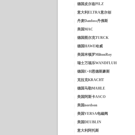
德国皮尔兹PILZ
意大利ELTRA意尔创
丹麦Danfoss丹佛斯
美国MAC
德国图尔克TURCK
德国HAWE哈威
美国米顿罗MiltonRoy
瑞士万福乐WANDFLUH
德国E+H恩德斯豪斯
克拉克KRACHT
德国马勒MAHLE
美国阿斯卡ASCO
美国nordson
美国VERSA电磁阀
美国DEUBLIN
意大利阿托斯