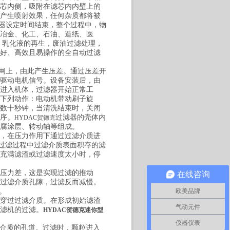
芯内侧，吸附在滤芯内内壁上的
产生喷射效果，任何杂质都将被
器设定时间结束，整个过程中，物
冶金、化工、石油、造纸、医
，乳化液的再生，废油过滤处理，
好、高效且易操作的全自动过滤
网上，由此产生压差。通过压差开
驱动电机信号。设备安装后，由
进入机体，过滤器开始正常工
下列动作：电动机带动刷子旋
数十秒钟，当清洗结束时，关闭
序。
过滤器的壳体内
HYDAC贺德克
腐涂层、转动轴等组成。
，在压力作用下通过过滤介质进
。过滤过程中过滤介质表面积存的滤
充满滤渣或过滤速度太小时，停
压力差，这是实现过滤的推动
在线咨询
过滤介质孔隙，过滤反而减慢。
欧美品牌
。
穿过过滤介质。在形成初始滤渣
气动元件
滤机的过滤。
HYDAC贺德克迷你型
仪器仪表
介质的孔道。过滤时，颗粒进入