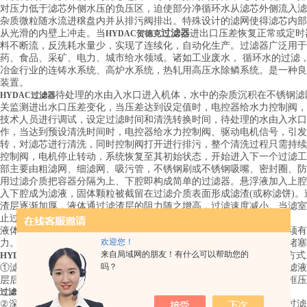
对压力低于滤芯外侧水压的负压区，迫使部分净循环水从滤芯外侧流入滤
杂质微粒随水流进穣盘内并从排污阀排出。特殊设计的滤网使得滤芯内部
从光滑的内壁上冲走。当
过滤器
进出口压差恢复正常或定时
HYDAC贺德克​
料不断流，反洗耗水量少，实现了连续化，自动化生产。过滤器广泛用于
药、食品、采矿、电力、城市给水领域。诸如工业废水， 循环水的过滤
冶金行业的连铸水系统、高炉水系统，热轧用高压水除鳞系统。是一种良
装置。
待处理的水由入水口进入机体，水中的杂质沉积在不锈钢滤
HYDAC过滤器
关监测进出水口压差变化，当压差达到设定值时，电控器给水力控制阀，
技术人员进行调试，设定过滤时间和清洗转换时间，待处理的水由入水口
作，当达到预设清洗时间时，电控器给水力控制阀、驱动电机信号，引发
转，对滤芯进行清洗，同时控制阀打开进行排污，整个清洗过程只需持续
控制阀，电机停止转动，系统恢复至其初始状态，开始进入下一个过滤工
部主要由粗滤网、细滤网、吸污管，不锈钢刷或不锈钢吸嘴、密封圈、防
用过滤介质把容器分隔为上、下腔即构成简单的过滤器。悬浮液加入上腔
入下腔成为滤液，固体颗粒被截留在过滤介质表面形成滤渣(或称滤饼)
渣层逐渐加厚，液体通过滤渣层的阻力随之增高，过滤速度减小。当滤室
止过滤，清除滤渣，使过滤介质再生，以完成一次过滤循环。
液体通过滤渣层和过滤介质必须克服阻力，因此在过滤介质的两侧必须有
欢迎您！
力。增大压力差可以加速过滤，但受压后变形的颗粒在大压力差时易堵塞
来自局域网的朋友！有什么可以帮助您的
HYDAC贺德克
过滤器
悬浮液过滤有滤渣层过滤、深层过滤和筛滤 3种方式
吗？
①滤渣层过滤：过滤初期过滤介质只能截留大的固体颗粒，小颗粒随滤液
层后，滤渣层对过滤起主要作用，这时大、小颗粒均被截留，例如板框压
过滤器OF5
②深层过滤：过滤介质较厚，悬浮液中含固体颗粒较少，且颗粒小于过滤