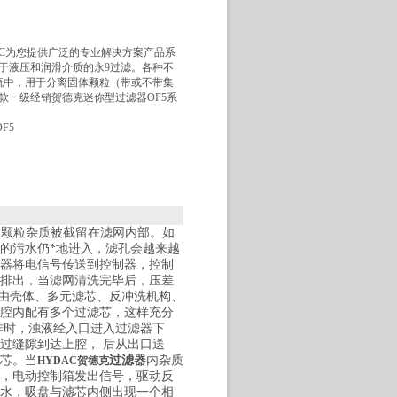
AC为您提供广泛的专业解决方案产品系
于液压和润滑介质的永9过滤。各种不
流中，用于分离固体颗粒（带或不带集
款一级经销贺德克迷你型过滤器OF5系
F5
的颗粒杂质被截留在滤网内部。如
的污水仍*地进入，滤孔会越来越
器将电信号传送到控制器，控制
排出，当滤网清洗完毕后，压差
由壳体、多元滤芯、反冲洗机构、
腔内配有多个过滤芯，这样充分
作时，浊液经入口进入过滤器下
过缝隙到达上腔， 后从出口送
芯。当
过滤器
内杂质
HYDAC贺德克
，电动控制箱发出信号，驱动反
水，吸盘与滤芯内侧出现一个相