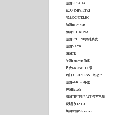
德国SECATEC
意大利MPFILTRI
瑞士CONTELEC
德国DI-SORIC
德国MOTRONA
德国SCHUNK夹持系统
德国MAYR
德国TR
美国Fairchild仙童
丹麦GRUNDFOS泵
西门子 SIEMENS一级总代
德国AFRISO菲索
美国Butech
德国TIEFENBACH帝芬巴赫
费斯托FESTO
美国宝丽Polysonics