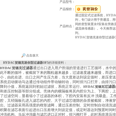
产品型号：
产品报价：
通过固定式过滤系统，HYD
列，专门设计用于旁通流，用
同的变型装置永9安装在旁路
产品特点：
成流体传感器）。今天推荐这
列。
HYDAC贺德克迷你型过滤器O
点击放大
HYDAC贺德克迷你型过滤器OF5
的详细资料：
HYDAC贺德克
过滤器
通过出口进入用户所须的管道进行工艺循环，水中
此不断的循环，被截留下来的颗粒越来越多，过滤速度越来越慢，而进口
小，由此在进、出口之间产生压力差，当大度差达到设定值时，差压变送
系统启动驱动马达通过传动组件带动轴转动，同时排污口打开，由排污口
降到小值，系统返回到初始过滤状，系统正常运行。
过滤器
HYDAC贺德克​
和差压控制器等部分组成。壳体内的横隔板将其内腔分为上、下两腔，上
了过滤空间，显着缩小了过滤器的体积，下腔内安装有反冲 洗吸盘。工
腔，又经隔板孔进入滤芯的内腔。大于过滤芯缝隙的杂质被截留，净液穿
出。过滤器采用高强度的楔形滤网，通过压差控制、定时控制自动清洗滤
积聚在滤芯表面引起进出口压差增大到设定值，或定时器达到预置时间时
冲洗机构。当反冲洗吸与滤芯进口正对时，排污阀打开，此时系统泄压排