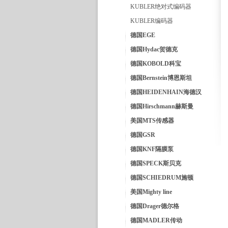
KUBLER绝对式编码器
KUBLER编码器
德国EGE
德国Hydac贺德克
德国KOBOLD科宝
德国Bernstein博恩斯坦
德国HEIDENHAIN海德汉
德国Hirschmann赫斯曼
美国MTS传感器
德国GSR
德国KNF隔膜泵
德国SPECK斯贝克
德国SCHIEDRUM施顿
美国Mighty line
德国Drager德尔格
德国MADLER传动