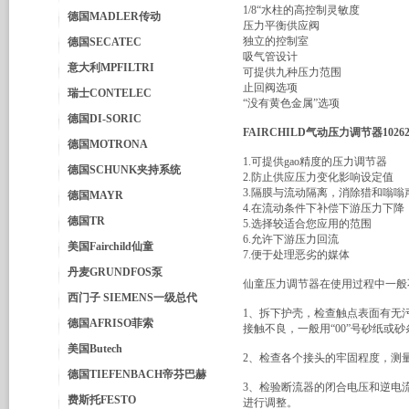
1/8“水柱的高控制灵敏度
德国MADLER传动
压力平衡供应阀
独立的控制室
德国SECATEC
吸气管设计
意大利MPFILTRI
可提供九种压力范围
止回阀选项
瑞士CONTELEC
“没有黄色金属”选项
德国DI-SORIC
FAIRCHILD气动压力调节器10262N
德国MOTRONA
1.可提供gao精度的压力调节器
德国SCHUNK夹持系统
2.防止供应压力变化影响设定值
3.隔膜与流动隔离，消除猎和嗡嗡
德国MAYR
4.在流动条件下补偿下游压力下降
德国TR
5.选择较适合您应用的范围
6.允许下游压力回流
美国Fairchild仙童
7.便于处理恶劣的媒体
丹麦GRUNDFOS泵
仙童压力调节器在使用过程中一般
西门子 SIEMENS一级总代
1、拆下护壳，检查触点表面有无
德国AFRISO菲索
接触不良，一般用“00”号砂纸或
美国Butech
2、检查各个接头的牢固程度，测
德国TIEFENBACH帝芬巴赫
3、检验断流器的闭合电压和逆电
费斯托FESTO
进行调整。