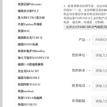
美国宝丽Polysonics
4、检查调整后的调节器，在起动
仍指向“-”一边，这说明断流器
德国皮尔兹PILZ
机起动至额定转速后电流表的指针
意大利ELTRA意尔创
美国仙童FAIRCHILD工业控
电器，减压阀，传感器，控制阀，
丹麦Danfoss丹佛斯
如果你对
FAIRCHILD气动压力调节
美国MAC
德国图尔克TURCK
产品：
德国HAWE哈威
美国米顿罗MiltonRoy
您的单位：
瑞士万福乐WANDFLUH
德国E+H恩德斯豪斯
您的姓名：
克拉克KRACHT
德国马勒MAHLE
美国阿斯卡ASCO
联系电话：
美国nordson
美国VERSA电磁阀
常用邮箱：
美国DEUBLIN