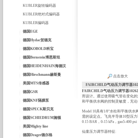
KUBLER旋转编码器
KUBLER绝对式编码器
KUBLER编码器
德国EGE
德国Hydac贺德克
德国KOBOLD科宝
德国Bernstein博恩斯坦
德国HEIDENHAIN海德汉
德国Hirschmann赫斯曼
点击放大
美国MTS传感器
FAIRCHILD气动压力调节器10262
FAIRCHILD气动压力调节器10262N
德国GSR
而设计。通过使用吸气管在变化的流
德国KNF隔膜泵
和平衡供水阀的控制灵敏度，无论
德国SPECK斯贝克
Model 10具有1/8“水柱和
需的设定点。飞兆半导体10型压力调节器
德国SCHIEDRUM施顿
0.15 BAR，0-15 kPa，gao5-400
美国Mighty line
仙童压力调节器特征:
德国Drager德尔格