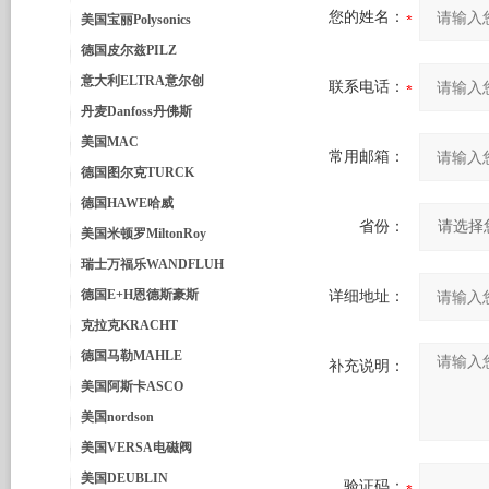
您的姓名：
美国宝丽Polysonics
德国皮尔兹PILZ
意大利ELTRA意尔创
联系电话：
丹麦Danfoss丹佛斯
美国MAC
常用邮箱：
德国图尔克TURCK
德国HAWE哈威
省份：
美国米顿罗MiltonRoy
瑞士万福乐WANDFLUH
德国E+H恩德斯豪斯
详细地址：
克拉克KRACHT
德国马勒MAHLE
补充说明：
美国阿斯卡ASCO
美国nordson
美国VERSA电磁阀
美国DEUBLIN
验证码：