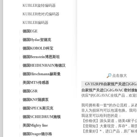
KUBLER旋转编码器
KUBLER绝对式编码器
KUBLER编码器
德国EGE
德国Hydac贺德克
德国KOBOLD科宝
德国Bernstein博恩斯坦
德国HEIDENHAIN海德汉
德国Hirschmann赫斯曼
点击放大
美国MTS传感器
GV352RPB自家报产关进口GI
自家报产关进口GIGAVAC密封接
德国GSR
供应*的GIGAVAC全线产品，欢
德国KNF隔膜泵
我司拥有着一套*的办公流程，从
德国SPECK斯贝克
非人为损坏均可以包退包换。我司
我这里可以给到您的是：
德国SCHIEDRUM施顿
【价格优】源头渠道，德美4家子
美国Mighty line
【货期短】大量现货，库存*，期
【质量好】*，进口产品，原厂标
德国Drager德尔格