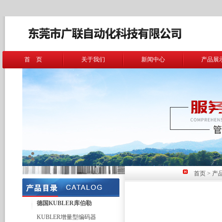
首 页
关于我们
新闻中心
产品展
首页
>
产
德国KUBLER库伯勒
KUBLER增量型编码器