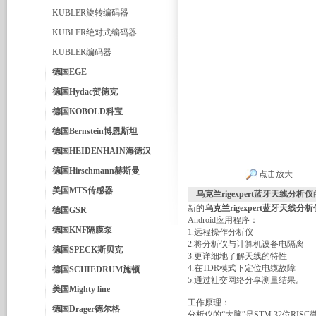
KUBLER旋转编码器
KUBLER绝对式编码器
KUBLER编码器
德国EGE
德国Hydac贺德克
德国KOBOLD科宝
德国Bernstein博恩斯坦
德国HEIDENHAIN海德汉
德国Hirschmann赫斯曼
点击放大
美国MTS传感器
乌克兰rigexpert蓝牙天线分析仪
新的
乌克兰rigexpert蓝牙天线分析
德国GSR
Android应用程序：
德国KNF隔膜泵
1.远程操作分析仪
2.将分析仪与计算机设备电隔离
德国SPECK斯贝克
3.更详细地了解天线的特性
4.在TDR模式下定位电缆故障
德国SCHIEDRUM施顿
5.通过社交网络分享测量结果。
美国Mighty line
工作原理：
德国Drager德尔格
分析仪的“大脑”是STM 32位RIS