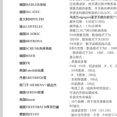
过低通滤波，然后通过脉冲整形器
德国MADLER传动
测量负载的参数。开关换向桥的两个
德国SECATEC
并馈送到微控制器的12位ADC。32
乌克兰rigexpert蓝牙天线分析仪
产
意大利MPFILTRI
频率范围： 0.06至55 MHz
频率输入： 1 Hz分辨率
瑞士CONTELEC
测量25,50,75和100欧姆系统
德国DI-SORIC
SWR测量范围：数值模式下为
1到100，图表模式下为1到10
德国MOTRONA
SWR显示：数字或模拟指示器
R和X范围：数值模式下为0 ... 10000，-
德国SCHUNK夹持系统
，图表模式下为0 ... 1000，-1000 ... 
德国MAYR
显示模式：
- 单频或多频
德国TR
SWR - SWR，回波损耗，R，X
美国Fairchild仙童
- SWR图表，100点
- R，X图表，100点
丹麦GRUNDFOS泵
- 史密斯圆图，100点
- 回损图表，100点
西门子 SIEMENS一级总代
- 电缆工具（损耗和特性阻抗）
德国AFRISO菲索
可选的开路短载校准。
非易失性存储器：
美国Butech
- 10个插槽，用于保存测量结果
RF输出：
德国TIEFENBACH帝芬巴赫
- 连接器类型：UHF（SO-239）
费斯托FESTO
- 输出信号形状：方形，0.06至55 