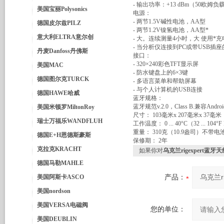
- 输出功率：+13 dBm（50欧姆负
美国宝丽Polysonics
电源：
- 两节1.5V碱性电池，AA型
德国皮尔兹PILZ
- 两节1.2V镍氢电池，AA型*
意大利ELTRA意尔创
- 大。连续测量4小时，大 使用*
- 当分析仪连接到PC或带USB
丹麦Danfoss丹佛斯
接口：
- 320×240彩色TFT显示屏
美国MAC
- 防水键盘上的6×3键
德国图尔克TURCK
- 多语言菜单和帮助屏幕
- 与个人计算机的USB连接
德国HAWE哈威
蓝牙规格：
蓝牙规范v.2.0，Class B.兼容And
美国米顿罗MiltonRoy
尺寸： 103毫米x 207毫米x 37毫米（
瑞士万福乐WANDFLUH
工作温度： 0 ... 40°C（32 ... 104°F
重量： 310克（10.9盎司）不带电
德国E+H恩德斯豪斯
保修期： 2年
克拉克KRACHT
如果你对
乌克兰rigexpert蓝
德国马勒MAHLE
美国阿斯卡ASCO
产品：
美国nordson
美国VERSA电磁阀
您的单位：
美国DEUBLIN