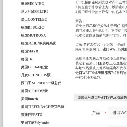
2.非机械的座椅到光盘对齐不会粘
德国SECATEC
3.阀座位于排水管上方，以防止
意大利MPFILTRI
4.阀门可保护热水设备中的热水空
瑞士CONTELEC
警告：
避免水损坏和/或烫伤由于阀门运
德国DI-SORIC
阀门和排水管*排水行。不得使用变
德国MOTRONA
批准位置或建筑的气隙排水管。排放
德国SCHUNK夹持系统
过长-超过30英尺（9.14米）
限制和降低阀门。
进口WATTS纯
德国MAYR
温度和压力联合释放必须安装带延
德国TR
装它们在热出口服务线上或直接在
美国Fairchild仙童
与烟气热量或其他环境隔离不代表
进口WATTS纯压溢流阀740系列
这
丹麦GRUNDFOS泵
全标准/地方规范.
西门子 SIEMENS一级总代
德国AFRISO菲索
如果你对
进口WATTS纯压溢流阀
美国Butech
德国TIEFENBACH帝芬巴赫
产品：
费斯托FESTO
美国宝丽Polysonics