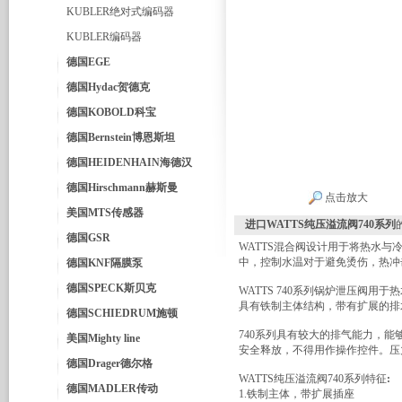
KUBLER绝对式编码器
KUBLER编码器
德国EGE
德国Hydac贺德克
德国KOBOLD科宝
德国Bernstein博恩斯坦
德国HEIDENHAIN海德汉
德国Hirschmann赫斯曼
点击放大
美国MTS传感器
进口WATTS纯压溢流阀740系列
德国GSR
WATTS混合阀设计用于将热水
中，控制水温对于避免烫伤，热冲
德国KNF隔膜泵
德国SPECK斯贝克
WATTS 740系列锅炉泄压阀
具有铁制主体结构，带有扩展的排
德国SCHIEDRUM施顿
740系列具有较大的排气能力，
美国Mighty line
安全释放，不得用作操作控件。压力范围：30
德国Drager德尔格
WATTS纯压溢流阀740系列特征
:
德国MADLER传动
1.铁制主体，带扩展插座