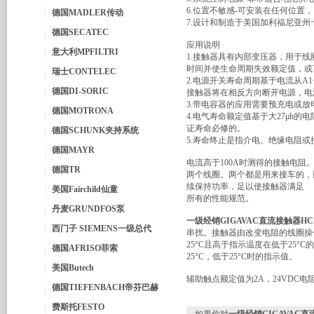
6.位置不敏感-可安装在任何位置
德国MADLER传动
7.设计和制造于美国加利福尼亚州
德国SECATEC
应用说明
意大利MPFILTRI
1.接触器具有内部变压器，用于
时间并使生命周期失效额定值，或
瑞士CONTELEC
2.电源开关寿命周期基于电流从A1
德国DI-SORIC
接触器将在相反方向断开电源，电
3.带电容器的应用需要预充电或放
德国MOTRONA
4.电气寿命额定值基于大27μh
证寿命必修的。
德国SCHUNK夹持系统
5.寿命终止是指介电、绝缘电阻
德国MAYR
电流高于100A时测得的接触电阻。
德国TR
两个线圈。两个都是用来接车的，
续保持功率，足以使接触器满足
美国Fairchild仙童
所有的性能规范。
丹麦GRUNDFOS泵
一级经销GIGAVAC直流接触器HCN
西门子 SIEMENS一级总代
串扰。接触器由改变电阻的线圈操
25°C且高于指示温度在低于25
德国AFRISO菲索
25°C，低于25°C时的指示值。
美国Butech
辅助触点额定值为2A，24VDC电
德国TIEFENBACH帝芬巴赫
费斯托FESTO