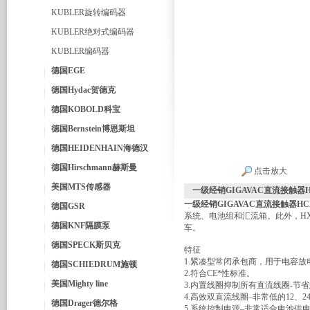
KUBLER旋转编码器
KUBLER绝对式编码器
KUBLER编码器
德国EGE
德国Hydac贺德克
德国KOBOLD科宝
德国Bernstein博恩斯坦
德国HEIDENHAIN海德汉
德国Hirschmann赫斯曼
点击放大
美国MTS传感器
一级经销GIGAVAC直流接触器HC
一级经销GIGAVAC直流接触器HCN
德国GSR
系统、电池组和汇流箱。此外，H
德国KNF隔膜泵
车。
德国SPECK斯贝克
特征
1.紧凑型常闭承包商，用于电容
德国SCHIEDRUM施顿
2.符合CE*性标准。
美国Mighty line
3.内置线圈抑制所有直流线圈-
4.高效双直流线圈–非常低的12、
德国Drager德尔格
5.系统控制电源–非常适合电池供