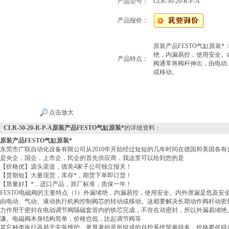
产品型号：
CLR-50-20-R-P-A
产品报价：
原装产品FESTO气缸原装*
绝，内漏易控，使用安全。
产品特点：
阀通常将阀杆伸出，由电动
或移动。
点击放大
CLR-50-20-R-P-A原装产品FESTO气缸原装*
的详细资料：
原装产品FESTO气缸原装*
东莞市广联自动化设备有限公司从2010年开始经过短短的几年时间在德国和美国各
是央企，国企，上市企，民企的首先供应商，我这里可以给到您的是
【价格优】源头渠道，德美4家子公司独立报关！
【货期短】大量现货，库存*，期货下单即订货！
【质量好】*，进口产品，原厂标准，质保一年！
FESTO电磁阀的主要特点（1）外漏堵绝，内漏易控，使用安全。内外泄漏是危及
由电动、气动、液动执行机构控制阀芯的转动或移动。这都要解决长期动作阀杆动密
力作用于密封在电动调节阀隔磁套管内的铁芯完成，不存在动密封，所以外漏易堵绝
谦。电磁阀本身结构简单，价格也低，比起调节阀等
其它种类执行器易于安装维护。更显著的是所组成的自控系统简单得多，价格要低得