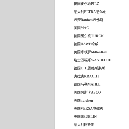
德国皮尔兹PILZ
意大利ELTRA意尔创
丹麦Danfoss丹佛斯
美国MAC
德国图尔克TURCK
德国HAWE哈威
美国米顿罗MiltonRoy
瑞士万福乐WANDFLUH
德国E+H恩德斯豪斯
克拉克KRACHT
德国马勒MAHLE
美国阿斯卡ASCO
美国nordson
美国VERSA电磁阀
美国DEUBLIN
意大利阿托斯