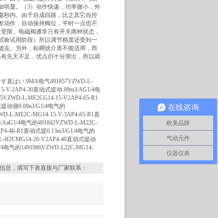
加明显。（3）动作快递，功率微小，外
毫秒内。由于自成回路，比之其它自控
发动作，自动保持阀位，平时一点也不
质受限。电磁阀通常只有开关两种状态，
试验试用阶段）所以调节精度还受到一
滤去。另外，粘稠状介质不能适用，而
虽有先天不足，优点仍十分突出，所以就
Fーす直はい.9MA电气491857VZWD-L-
15-V-2AP4-30直动式提动.09m3/AG1/4电
VZWD-L-ME2CG14-15-V2AP4-65-R1
式提动個0.09n3/G1/4电气的
在线咨询
D-L-ME2C-MG14-15-V-3AP4-65-R1直
/AaG1/4电气的491842VZWD-L-M22C-
欧美品牌
1P4-40-R1直动式提0.13m3/G1/4电气的
气动元件
D-L-H2CMG14-20-V2AP4-40直动式提动
l/4电气的1491986VZWD-L22C-MG14-
仪器仪表
信息，填写下表直接与厂家联系：