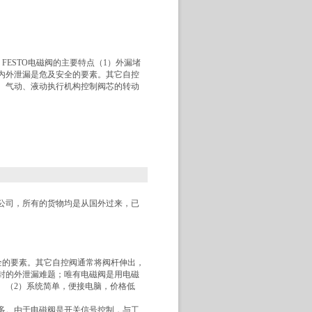
：FESTO电磁阀的主要特点（1）外漏堵
内外泄漏是危及安全的要素。其它自控
、气动、液动执行机构控制阀芯的转动
有公司，所有的货物均是从国外过来，已
安全的要素。其它自控阀通常将阀杆伸出，
封的外泄漏难题；唯有电磁阀是用电磁
。（2）系统简单，便接电脑，价格低
多。由于电磁阀是开关信号控制，与工