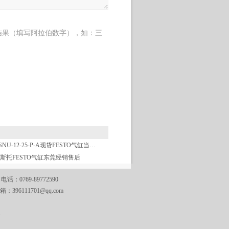
结果（填写阿拉伯数字），如：三
DSNU-12-25-P-A现货FESTO气缸当天发货
斯托FESTO气缸东莞经销售后
769-89772590
邮箱：
396111701@qq.com
A