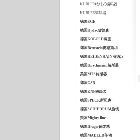
KUBLER绝对式编码器
KUBLER编码器
德国EGE
德国Hydac贺德克
德国KOBOLD科宝
德国Bernstein博恩斯坦
德国HEIDENHAIN海德汉
德国Hirschmann赫斯曼
美国MTS传感器
德国GSR
德国KNF隔膜泵
德国SPECK斯贝克
德国SCHIEDRUM施顿
美国Mighty line
德国Drager德尔格
德国MADLER传动