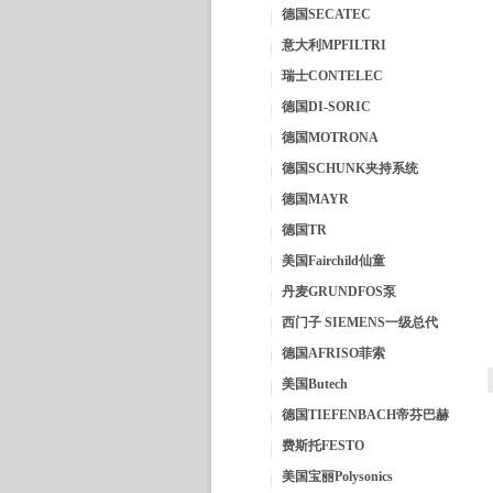
德国SECATEC
意大利MPFILTRI
瑞士CONTELEC
德国DI-SORIC
德国MOTRONA
德国SCHUNK夹持系统
德国MAYR
德国TR
美国Fairchild仙童
丹麦GRUNDFOS泵
西门子 SIEMENS一级总代
德国AFRISO菲索
美国Butech
德国TIEFENBACH帝芬巴赫
费斯托FESTO
美国宝丽Polysonics