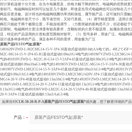
控计算机连接十分方便。在当今电脑普及，价格大幅下降的时代，电磁阀的优势就更
形轻巧。电磁阀响应时间可以短至几个毫秒，即使是先导式电磁阀也可以控制在几十
阀反应更灵敏。设计得当的电磁阀线圈功率消耗很低，属节能产品；还可做到只需触
耗电。电磁阀外形尺寸小，既节省空间，又轻巧美观。（4）调节精度受限，适用介
阀芯只能处于两个极限位置，不能连续调节，（力图突破的新构思不少，但还都处于
定限制。电磁阀对介质洁净度有较高要求，含颗粒状的介质不能适用，如属杂质须先
且，特定的产品适用的介质粘度范围相对较窄。（5）型号多样，用途广泛。电磁阀
设计成多种多样的产品，满足各种不同的需求，用途极为广泛
原装产品FESTO气缸原装*
1491629VZWD-L-M2CMG14-15-V-1P4-30直动式提动间0.0めAA电て的』49L2て45
M2C-MG14-15-V-1P4-65-R1直动式提动0.09m3/G/4电气的1491907VZWD-L22CMG14-
气的491919VZWD-L- M22C-H-G14-15-V2AP4-65直动式提动0.09n3/G1/4电气的1491935
直动式提动個0.09m3/haG1/4电气的1491965VZWD-LM22C-MG14-15-V-3AP4-30直动
1491997VZWD-LME2CG14-15-V-3AP4-65直动式提动0.09m3/AG1/4电气的1492013VZW
动式提0.09n3/AG1/4电气的1491830VZWD-LME2CMG1420V-1P4-15直动式提动0.13m3
MG14-20-V-1P4-40直动式提动0.13m3/hG1/4电气的149185VZWD-LME2CMG14-20-V-
91908VzWD-L-ME2CG14-20-V-2AP4-15直动式提动0.13n3/G1/4电气的1491920VZW
0.13n3/G1/4电气的491936VWD-LM22C-G14-20-V2AP4-40-RI直动式提动個0.13m3/hG
20-V-3AP4-15直动式提动個0.13m3/AaG1/4电
如果你对
CLR-50-20-R-P-A原装产品FESTO气缸原装*
感兴趣，想了解更详细的产品
产品：