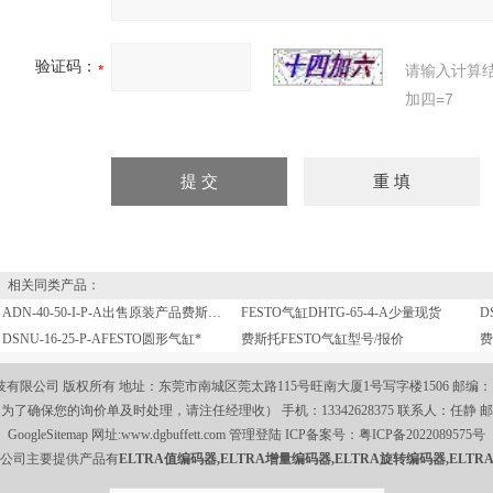
验证码：
请输入计算
加四=7
相关同类产品：
ADN-40-50-I-P-A出售原装产品费斯托FESTO气缸
FESTO气缸DHTG-65-4-A少量现货
DSNU-16-25-P-AFESTO圆形气缸*
费斯托FESTO气缸型号/报价
费
限公司 版权所有 地址：东莞市南城区莞太路115号旺南大厦1号写字楼1506 邮编： 电话：0
590（为了确保您的询价单及时处理，请注任经理收） 手机：13342628375 联系人：任静 
GoogleSitemap
网址:
www.dgbuffett.com
管理登陆
ICP备案号：
粤ICP备2022089575号
公司主要提供产品有
ELTRA值编码器,ELTRA增量编码器,ELTRA旋转编码器,ELTR