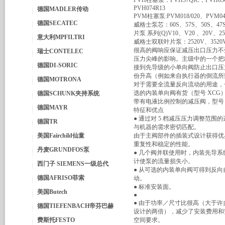
PVH柱塞泵：PVH57QIC，PVH63QI
PVH074R13
德国MADLER传动
PVM柱塞泵:PVM018/020、PVM045
德国SECATEC
威格士泵芯：60S、57S、50S、47S
片泵 系列(Q)V10、V20 、20V、2
意大利MPFILTRI
威格士双联叶片泵：2520V、3520V、
很高的阀响应保证减压出口压力不
瑞士CONTELEC
压力尖峰的影响。主级中的一个把
德国DI-SORIC
接到先导级的小单向阀防止出口压
份升高（例如来自执行器的倒流所
德国MOTRONA
对于需要全流量反向流动的用途，
选的内装单向阀有货（型号 XCG
德国SCHUNK夹持系统
带有电液比例控制的减压阀，型号 K
德国MAYR
特征和优点
● 通过对 5 档减压压力调整范围
德国TR
与机器的需求密切匹配。
美国Fairchild仙童
由于主阀部件的插装式设计获得优
重复性和稳定的性能。
丹麦GRUNDFOS泵
● 几个阀并联使用时，内装先导系
计使泵的流量损失小。
西门子 SIEMENS一级总代
● 从可选的内装单向阀可得到反向
德国AFRISO菲索
动。
● 标准安装面。
美国Butech
●
● 由于功率／尺寸比很高（大于许
德国TIEFENBACH帝芬巴赫
设计的两倍），减少了安装费用和
费斯托FESTO
空间要求。