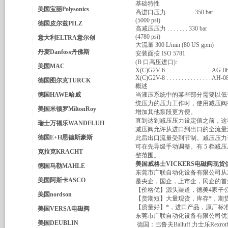
基础特性
美国宝丽Polysonics
高进口压力 . . . . . . . . . 350 bar
(5000 psi)
德国皮尔兹PILZ
高减压压力 . . . . . . . 330 bar
(4780 psi)
意大利ELTRA意尔创
大流量 300 L/min (80 US gpm)
丹麦Danfoss丹佛斯
安装面按 ISO 5781
(B 口高压进口):
美国MAC
X(C)G2V-6 . . . . . . . . . . . . . . . AG-
X(C)G2V-8 . . . . . . . . . . . . . . . AH-
德国图尔克TURCK
概述
德国HAWE哈威
当液压系统中的某些部分需要以低
统压力的压力工作时，使用减压阀
美国米顿罗MiltonRoy
增加其他泵段更方便。
直到达到减压压力设定值之前，这
瑞士万福乐WANDFLUH
减压阀允许从进口到出口的全流量
德国E+H恩德斯豪斯
此后出口流量受到节制。减压压力
可在先导级手动调整。有 5 档减
克拉克KRACHT
整范围。
美国
威格士VICKERS电磁阀现货
德国马勒MAHLE
东莞市广联自动化设备有限公司从
美国阿斯卡ASCO
是央企，国企，上市企，民企的首
【价格优】源头渠道，德美4家子
美国nordson
【货期短】大量现货，库存*，期
【质量好】*，进口产品，原厂标
美国VERSA电磁阀
东莞市广联自动化设备有限公司优
美国DEUBLIN
德国：巴鲁夫Balluff.力士乐Rexrot