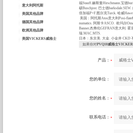
福Stauff.赫斯曼Hirschmann.宝德bur
意大利阿托斯
硕Buschjost. 巴士德barksdale
倍加福P+F.图尔克Turck. 哈威Hawe.
美国其他品牌
美国：阿托斯Atos意大利Posi-fla
德国其他品牌
numatics. 阿斯卡ASCO. 欧玛尔Om
Banner.杰弗伦GEFRAN意大利. 霍
欧洲其他品牌
瑞.MAC.MTS.
日本：东京美. 大金. 小金井 CKD 
美国VICKERS威格士
如果你对
PVQ10威格士VICK
产品：
您的单位：
您的姓名：
联系电话：