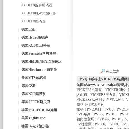
KUBLER旋转编码器
KUBLER绝对式编码器
KUBLER编码器
德国EGE
德国Hydac贺德克
德国KOBOLD科宝
德国Bernstein博恩斯坦
德国HEIDENHAIN海德汉
德国Hirschmann赫斯曼
点击放大
美国MTS传感器
PVQ10威格士VICKERS电磁
美国
威格士VICKERS电磁阀现货
德国GSR
VICKERS柱塞泵、VICKERS叶片
德国KNF隔膜泵
方向阀、VICKERS压力阀、VICK
VICKERS系列 叶片泵有V系列、
德国SPECK斯贝克
威格士柱塞泵系列
威格士PVQ系列：PVQ5、PVQ10、PV
德国SCHIEDRUM施顿
PVB系列：PVB5、PVB10、PVB15
美国Mighty line
轴向柱塞泵：PVB5/6、PVB10/15、P
PV柱塞泵：PV066、PV090、PV13
德国Drager德尔格