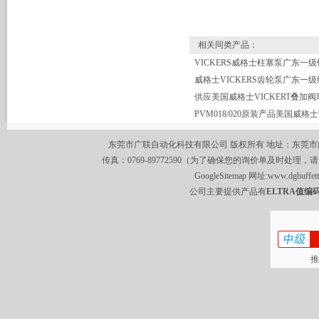
相关同类产品：
威格士VICKERS齿轮泵广东一
供应美国威格士VICKERT叠加阀
东莞市广联自动化科技有限公司 版权所有 地址：东莞市南城区莞
传真：0769-89772590（为了确保您的询价单及时处理，请
GoogleSitemap
网址:
www.dgbuffet
公司主要提供产品有
ELTRA值编码
推