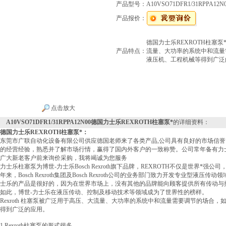
产品型号：
A10VSO71DFR1/31RPPA12N
产品报价：
德国力士乐REXROTH柱塞泵*
产品特点：
流量、大功率的系统中和流量
液压机、工程机械等得到广泛
点击放大
A10VSO71DFR1/31RPPA12N00德国力士乐REXROTH柱塞泵*
的详细资料：
德国力士乐REXROTH柱塞泵*
：
东莞市广联自动化设备有限公司供应德国老师来了各类产品,公司具有良好的市场信
的经营经验，熟悉并了解市场行情，赢得了国内外客户的一致称赞。公司常年备有力
广大新老客户前来询价采购，我将竭诚为您服务
力士乐柱塞泵为博世-力士乐Bosch Rexroth旗下品牌，REXROTH不仅是世界*强
年来，Bosch Rexroth集团及Bosch Rexroth公司的业务部门致力开发专业型液
士乐的产品是很好的，因为在世界市场上，没有其他的品牌能向顾客提供所有传动与
如此，博世-力士乐在液压传动、控制及移动技术等领域成为了世界性的榜样。
Rexroth 柱塞泵被广泛用于高压、大流量、大功率的系统中和流量需要调节的场合
得到广泛的应用。
1.Rexroth柱塞泵的形式很多。