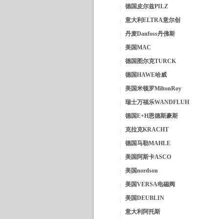
德国皮尔兹PILZ
意大利ELTRA意尔创
丹麦Danfoss丹佛斯
美国MAC
德国图尔克TURCK
德国HAWE哈威
美国米顿罗MiltonRoy
瑞士万福乐WANDFLUH
德国E+H恩德斯豪斯
克拉克KRACHT
德国马勒MAHLE
美国阿斯卡ASCO
美国nordson
美国VERSA电磁阀
美国DEUBLIN
意大利阿托斯