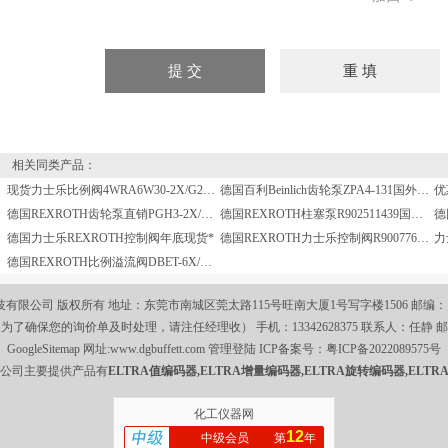
相关同类产品：
现货力士乐比例阀4WRA6W30-2X/G24N9K4/V
德国百利Beinlich齿轮泵ZPA4-131国外拿货
优
德国REXROTH齿轮泵直销PGH3-2X/016RE07VU2
德国REXROTH柱塞泵R902511439国内一级供应
德国力士乐REXROTH控制阀年底现货*
德国REXROTH力士乐控制阀R900776399型现货
德国REXROTH比例溢流阀DBET-6X/100G24-8K4V
限公司 版权所有 地址：东莞市南城区莞太路115号旺南大厦1号写字楼1506 邮编： 电话：0
590（为了确保您的询价单及时处理，请注任经理收） 手机：13342628375 联系人：任静 
GoogleSitemap
网址:
www.dgbuffett.com
管理登陆
ICP备案号：
粤ICP备2022089575号
公司主要提供产品有
ELTRA值编码器,ELTRA增量编码器,ELTRA旋转编码器,ELTR
化工仪器网
12
中级会员
第
年