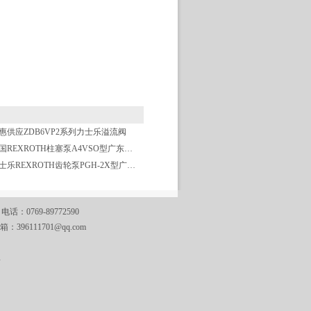
惠供应ZDB6VP2系列力士乐溢流阀
德国REXROTH柱塞泵A4VSO型广东全新现货
力士乐REXROTH齿轮泵PGH-2X型广东总经销
769-89772590
邮箱：
396111701@qq.com
A