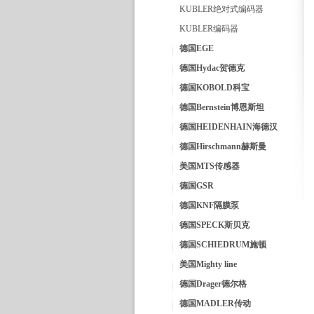
KUBLER绝对式编码器
KUBLER编码器
德国EGE
德国Hydac贺德克
德国KOBOLD科宝
德国Bernstein博恩斯坦
德国HEIDENHAIN海德汉
德国Hirschmann赫斯曼
美国MTS传感器
德国GSR
德国KNF隔膜泵
德国SPECK斯贝克
德国SCHIEDRUM施顿
美国Mighty line
德国Drager德尔格
德国MADLER传动