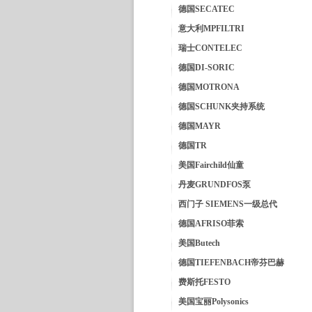
德国SECATEC
意大利MPFILTRI
瑞士CONTELEC
德国DI-SORIC
德国MOTRONA
德国SCHUNK夹持系统
德国MAYR
德国TR
美国Fairchild仙童
丹麦GRUNDFOS泵
西门子 SIEMENS一级总代
德国AFRISO菲索
美国Butech
德国TIEFENBACH帝芬巴赫
费斯托FESTO
美国宝丽Polysonics