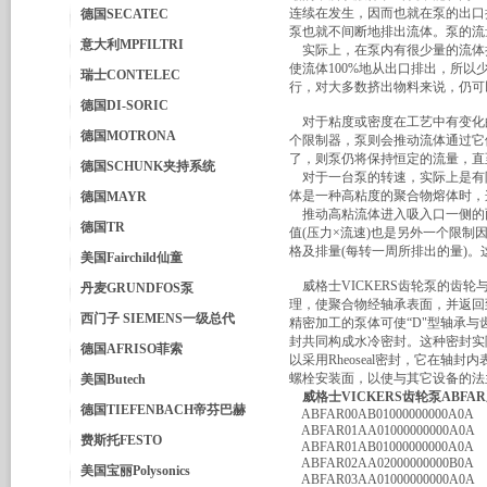
连续在发生，因而也就在泵的出口
德国SECATEC
泵也就不间断地排出流体。泵的流
意大利MPFILTRI
实际上，在泵内有很少量的流体
使流体100%地从出口排出，所以
瑞士CONTELEC
行，对大多数挤出物料来说，仍可以
德国DI-SORIC
对于粘度或密度在工艺中有变化
德国MOTRONA
个限制器，泵则会推动流体通过它
了，则泵仍将保持恒定的流量，直
德国SCHUNK夹持系统
对于一台泵的转速，实际上是有
体是一种高粘度的聚合物熔体时，
德国MAYR
推动高粘流体进入吸入口一侧的两
德国TR
值(压力×流速)也是另外一个限
格及排量(每转一周所排出的量)
美国Fairchild仙童
威格士VICKERS齿轮泵的齿轮
丹麦GRUNDFOS泵
理，使聚合物经轴承表面，并返回
西门子 SIEMENS一级总代
精密加工的泵体可使“D"型轴承与
封共同构成水冷密封。这种密封实
德国AFRISO菲索
以采用Rheoseal密封，它在
螺栓安装面，以使与其它设备的法
美国Butech
威格士VICKERS齿轮泵ABF
德国TIEFENBACH帝芬巴赫
ABFAR00AB01000000000A0A
ABFAR01AA01000000000A0A
费斯托FESTO
ABFAR01AB01000000000A0A
ABFAR02AA02000000000B0A
美国宝丽Polysonics
ABFAR03AA01000000000A0A