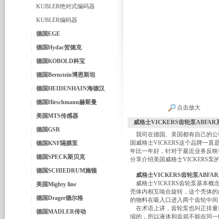
KUBLER绝对式编码器
KUBLER编码器
德国EGE
德国Hydac贺德克
德国KOBOLD科宝
德国Bernstein博恩斯坦
德国HEIDENHAIN海德汉
德国Hirschmann赫斯曼
点击放大
美国MTS传感器
威格士VICKERS齿轮泵ABFA
德国GSR
我司在德国、美国都有自己的公
国威格士VICKERS这个品牌
德国KNF隔膜泵
年比一年好，针对于最近业务反映
德国SPECK斯贝克
分享介绍美国威格士VICKERS
德国SCHIEDRUM施顿
威格士VICKERS齿轮泵ABF
威格士VICKERS齿轮泵基本
美国Mighty line
壳体内相互啮合旋转，这个壳体的
德国Drager德尔格
的物料在吸入口进入两个齿轮中间
在术语上讲，齿轮泵也叫正排量
德国MADLER传动
缩的，所以液体和齿就不能在同一