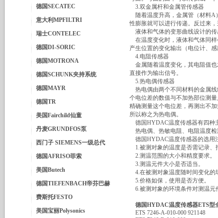
德国SECATEC
3.双金属杆和金属管传感器
随着温度升高，金属管（材料A）
意大利MPFILTRI
性膨胀就可以进行传递。反过来，
液体和气体的变形曲线设计的传
瑞士CONTELEC
在温度变化时，液体和气体同样
德国DI-SORIC
产生位置的变化输出（电位计、感
4.电阻传感器
德国MOTRONA
金属随着温度变化，其电阻值也
直接作为输出信号。
德国SCHUNK夹持系统
5.热电偶传感器
德国MAYR
热电偶由两个不同材料的金属线
个电位差的数值与不加热部位测量
德国TR
精确测量这个电位差，再测出不加
所以称之为热电偶。
美国Fairchild仙童
德国HYDAC温度传感器有四种
丹麦GRUNDFOS泵
热电偶、热敏电阻、电阻温度检测
德国HYDAC温度传感器的选用
西门子 SIEMENS一级总代
1.被测对象的温度是否需记录、
2.测温范围的大小和精度要求。
德国AFRISO菲索
3.测温元件大小是否适当。
美国Butech
4.在被测对象温度随时间变化的
5.价格如保，使用是否方便。
德国TIEFENBACH帝芬巴赫
6.被测对象的环境条件对测温元
费斯托FESTO
德国HYDAC温度传感器ETS
美国宝丽Polysonics
ETS 7246-A-010-000 921148