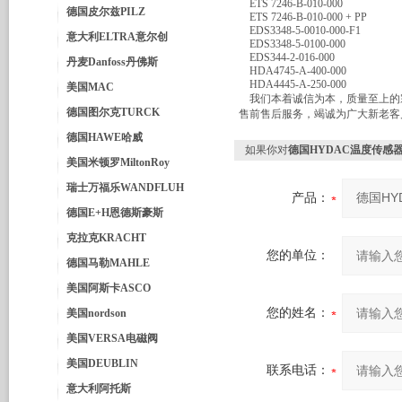
ETS 7246-B-010-000
德国皮尔兹PILZ
ETS 7246-B-010-000 + PP
EDS3348-5-0010-000-F1
意大利ELTRA意尔创
EDS3348-5-0100-000
EDS344-2-016-000
丹麦Danfoss丹佛斯
HDA4745-A-400-000
HDA4445-A-250-000
美国MAC
我们本着诚信为本，质量至上的
德国图尔克TURCK
售前售后服务，竭诚为广大新老客
德国HAWE哈威
如果你对
德国HYDAC温度传感
美国米顿罗MiltonRoy
瑞士万福乐WANDFLUH
产品：
德国E+H恩德斯豪斯
克拉克KRACHT
您的单位：
德国马勒MAHLE
美国阿斯卡ASCO
您的姓名：
美国nordson
美国VERSA电磁阀
美国DEUBLIN
联系电话：
意大利阿托斯