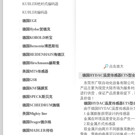
KUBLER绝对式编码器
KUBLER编码器
德国EGE
德国Hydac贺德克
德国KOBOLD科宝
德国Bernstein博恩斯坦
德国HEIDENHAIN海德汉
德国Hirschmann赫斯曼
点击放大
美国MTS传感器
德国HYDAC温度传感器ETS型
德国GSR
东莞市广联自动化设备有限公司
产品主要为现货大陆市场为服务对
德国KNF隔膜泵
进行供货，保证产品质量前提下，
德国SPECK斯贝克
及价值！
德国HYDAC温度传感器ETS
德国SCHIEDRUM施顿
由于德国HYDAC温度传感器分
美国Mighty line
1.金属膨胀原理设计的传感器
金属在环境温度变化后会产生一
德国Drager德尔格
2.双金属片式传感器
双金属片由两片不同膨胀系数的
德国MADLER传动
弯曲。弯曲的曲率可以转换成一个