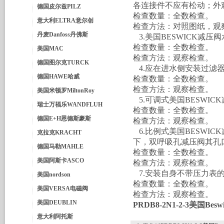
各连接件不应有松动；外
德国皮尔兹PILZ
检查数量：全数检查。
意大利ELTRA意尔创
检查方法：对照图纸，观
丹麦Danfoss丹佛斯
3.美国BESWICK减
检查数量：全数检查。
美国MAC
检查方法：观察检查。
德国图尔克TURCK
4.应在进水侧安装过滤
德国HAWE哈威
检查数量：全数检查。
检查方法：观察检查。
美国米顿罗MiltonRoy
5.可调式美国BESWI
瑞士万福乐WANDFLUH
检查数量：全数检查。
德国E+H恩德斯豪斯
检查方法：观察检查。
6.比例式美国BESWI
克拉克KRACHT
下，双呼吸孔减压阀其孔
德国马勒MAHLE
检查数量：全数检查。
美国阿斯卡ASCO
检查方法：观察检查。
7.安装自身不带压力表的
美国nordson
检查数量：全数检查。
美国VERSA电磁阀
检查方法：观察检查。
美国DEUBLIN
PRDB8-2N1-2-3美国Bes
意大利阿托斯