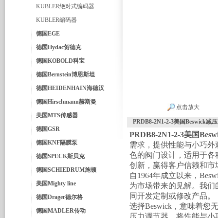
KUBLER绝对式编码器
KUBLER编码器
德国EGE
德国Hydac贺德克
德国KOBOLD科宝
德国Bernstein博恩斯坦
德国HEIDENHAIN海德汉
德国Hirschmann赫斯曼
点击放大
美国MTS传感器
PRDB8-2N1-2-3美国Beswick减
德国GSR
PRDB8-2N1-2-3美国Bes
德国KNF隔膜泵
需求，提供性能与小巧外
色的阀门设计，适用于各
德国SPECK斯贝克
创新，赢得客户信赖和市
德国SCHIEDRUM施顿
自1964年成立以来，Be
美国Mighty line
为市场带来的见解。我们
同开发定制或修改产品。
德国Drager德尔格
选择Beswick，意味
德国MADLER传动
压力调节器，将性能与小