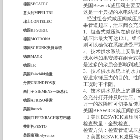
德国SECATEC
美国Beswick减压阀主要
这是一个典型的水电站技
意大利MPFILTRI
经过组合式减压阀减压后
瑞士CONTELEC
果管道超压，泄压阀会充
德国DI-SORIC
1、组合式减压阀在确保
减压比最大可达12:1。
德国MOTRONA
则可以确保在系统遭受严
德国SCHUNK夹持系统
2、技术供水系统上安装
德国MAYR
滤水器如果安装在组合式美
是过多的杂质会影响到减
德国TR
3、技术供水系统上的水
美国Fairchild仙童
管道水锤压力的目的。性
丹麦GRUNDFOS泵
工况时不卡阻。
4、技术供水系统上的泄
西门子 SIEMENS一级总代
会充分打开并及时泄压。
德国AFRISO菲索
万一的故障时可切换反馈
美国Butech
美国BESWICK减压阀的
1.美国BESWICK减
德国TIEFENBACH帝芬巴赫
检查数量：全数检查。
费斯托FESTO
检查方法：检查管道试压
美国宝丽Polysonics
2.美国BESWICK减