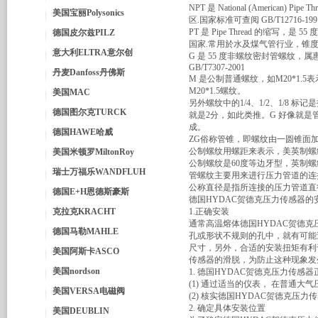
NPT 是 National (Americ
美国宝丽Polysonics
区.国家标准可查阅 GB/T12716-199
PT 是 Pipe Thread 的
德国皮尔兹PILZ
国家.常用於水及煤气管行业，锥度规定为
意大利ELTRA意尔创
G 是 55 度非螺纹密封管螺纹，
GB/T7307-2001
丹麦Danfoss丹佛斯
M 是公制普通螺纹，如M20*1.
M20*1.5螺纹。
美国MAC
另外螺纹中的1/4、1/2、1/8
德国图尔克TURCK
就是2分，如此类推。G 好像就是管
成。
德国HAWE哈威
ZG俗称管锥，即螺纹由一圆锥面
公制螺纹用螺距来表示，美英制螺纹
美国米顿罗MiltonRoy
公制螺纹是60度等边牙型，英制螺
瑞士万福乐WANDFLUH
管螺纹主要用来进行压力管道的连
公称直径是指所连接的压力管道直径
德国E+H恩德斯豪斯
德国HYDAC贺德克压力传感器的
克拉克KRACHT
1.正确安装
通常高温熔体德国HYDAC贺德
德国马勒MAHLE
孔或形状不规则的孔中，就有可能
尺寸，另外，合适的安装扭矩有利
美国阿斯卡ASCO
传感器的滑脱，为防止这种现象发
美国nordson
1. 德国HYDAC贺德克压力传感
(1) 通过适当的仪表， 在普通
美国VERSA电磁阀
(2) 核实德国HYDAC贺德克
2. 确定具体安装位置
美国DEUBLIN