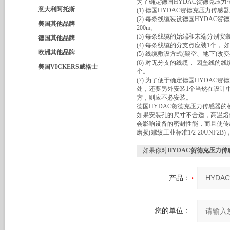
为了确定德国HYDAC贺德克压
意大利阿托斯
(1) 德国HYDAC贺德克压力传
(2) 每条线缆装设德国HYDAC
美国其他品牌
200m。
(3) 每条线缆的始端和末端分别安
德国其他品牌
(4) 每条线缆的分支点应装1个， 
欧洲其他品牌
(5) 线缆敷设方式(架空、地下)改
(6) 对无分支的线缆， 因垒线的
美国VICKERS威格士
个。
(7) 为了便于确定德国HYDAC
处，还要另外安装1个当然在设计中
方，则应不必安装。
德国HYDAC贺德克压力传感器的
如果安装孔的尺寸不合适，高温熔
会影响设备的密封性能，而且使传
磨损(螺纹工业标准1/2-20UN
如果你对
HYDAC贺德克压力传感
产品：
您的单位：