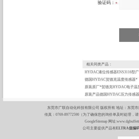
验证码：
相关同类产品：
德国HYDAC贺德克温度传感器*
原装原厂*贺德克HYDAC电子温
东莞市广联自动化科技有限公司 版权所有 地址：东莞市南城区莞
传真：0769-89772590（为了确保您的询价单及时处理，请
GoogleSitemap
网址:
www.dgbuffet
公司主要提供产品有
ELTRA值编码