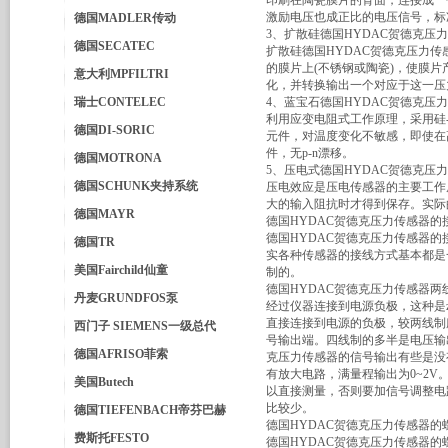
印刷在陶瓷膜片的背面，连接成一
激励电压也成正比的电压信号，标准的
德国MADLER传动
3、扩散硅德国HYDAC贺德克压
德国SECATEC
扩散硅德国HYDAC贺德克压力
的膜片上(不锈钢或陶瓷)，
使膜片
意大利MPFILTRI
化，并转换输出一个对应于这一压
瑞士CONTELEC
4、蓝宝石德国HYDAC贺德克压
利用应变电阻式工作原理，采用硅
德国DI-SORIC
元件，对温度变化不敏感，即使在
件，无p-n漂移。
德国MOTRONA
5、压电式德国HYDAC贺德克压
德国SCHUNK夹持系统
压电效应是压电传感器的主要工作
大的输入阻抗时才得到保存。实际
德国MAYR
德国HYDAC贺德克压力传感器的
德国HYDAC贺德克压力传感器的
德国TR
实各种传感器的接线方式基本都是
美国Fairchild仙童
制的。
德国HYDAC贺德克压力传感器
丹麦GRUNDFOS泵
经过仪器连接到电源负极，这种是z
直接连接到电源的负极，较两线制
西门子 SIEMENS一级总代
号输出端。四线制的多半是电压输出
德国AFRISO菲索
克压力传感器的信号输出有些是没
有放大电路，满量程输出为0~2
美国Butech
以直接测量，否则要加信号调整电
比较少。
德国TIEFENBACH帝芬巴赫
德国HYDAC贺德克压力传感器的
费斯托FESTO
德国HYDAC贺德克压力传感器的