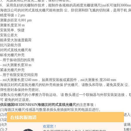
5、 光源采用红外发光二极管，体积小寿命长。
6、 采用良好的光栅制作技术，能制作各规格的高精度光栅玻璃尺(zui长可做到3000m
海德汉公司的封闭式直线光栅尺能有效防 尘、防切屑和防飞溅的切削液，是用于机 
精度等级 ± 2 μm
测量步距至 0,001 μm
测量长度至30 m
安装简单、快捷
安装公差大
能承受大加速度载荷
抗污染能力强
封闭式直线光栅尺有
标准光栅尺外壳
– 用于振动强烈的应用
– zui大测量长度30 m
紧凑光栅尺外壳
– 用于有限安装空间应用
– zui大测量长度1240 mm， 如果用安装板或紧固件，zui大测量长 度2040 mm
海德汉封闭式直线光栅尺的铝外壳有效保 护光栅尺、读数头和导轨，避免其受灰 尘
弹性密封条保持外壳密封。
读数头沿光栅尺的小摩擦力导轨运动。 读 数头通过一个联轴器与外部安装架连接，
可 避免的对正误差。
供应德国HEIDENHAIN海德汉封闭式直线光栅尺
的注意事项：
(1)海德汉光栅尺传感器与数显表插头座插拔时应关闭电源后进行。
(2)尽可能外加保护罩，并及时清理溅落在尺上的切屑和油液，严格防止任何异物进
(3)定期检查各安装联接螺钉是否松动。
(4)为延长防尘密封条的寿命，可在密封条上均匀涂上一薄层硅油，注意勿溅落在玻
欢迎您！
(5) 为保证光栅尺传感器使用的可靠性，可每隔一定时间用乙醇混合液(各50%)清