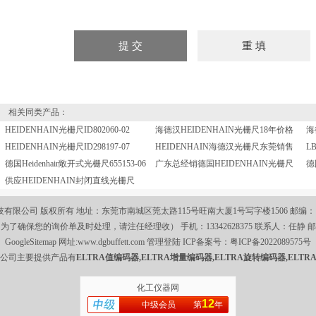
相关同类产品：
HEIDENHAIN光栅尺ID802060-02
海德汉HEIDENHAIN光栅尺18年价格
HEIDENHAIN光栅尺ID298197-07
HEIDENHAIN海德汉光栅尺东莞销售
德国Heidenhair敞开式光栅尺655153-06
广东总经销德国HEIDENHAIN光栅尺
供应HEIDENHAIN封闭直线光栅尺
限公司 版权所有 地址：东莞市南城区莞太路115号旺南大厦1号写字楼1506 邮编： 电话：0
590（为了确保您的询价单及时处理，请注任经理收） 手机：13342628375 联系人：任静 
GoogleSitemap
网址:
www.dgbuffett.com
管理登陆
ICP备案号：
粤ICP备2022089575号
公司主要提供产品有
ELTRA值编码器,ELTRA增量编码器,ELTRA旋转编码器,ELTR
化工仪器网
12
中级会员
第
年