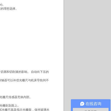
m)。
床的理想选择。
、切屑和切削液的影响。 自动向下压的
 联轴器可以补偿光栅尺与机床导轨间不
入光栅尺传感器壳体内部。
在线咨询
璃光栅刻划面上。
洗擦拭光栅尺面及指示光栅面，保持玻璃光