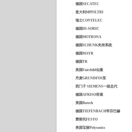
德国SECATEC
意大利MPFILTRI
瑞士CONTELEC
德国DI-SORIC
德国MOTRONA
德国SCHUNK夹持系统
德国MAYR
德国TR
美国Fairchild仙童
丹麦GRUNDFOS泵
西门子 SIEMENS一级总代
德国AFRISO菲索
美国Butech
德国TIEFENBACH帝芬巴赫
费斯托FESTO
美国宝丽Polysonics