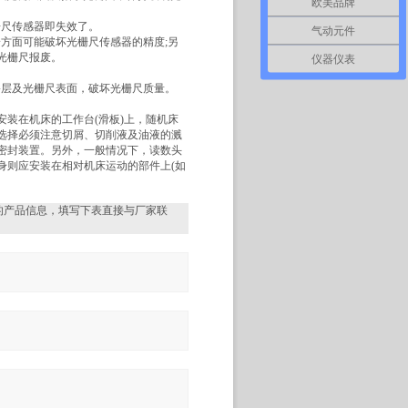
欧美品牌
栅尺传感器即失效了。
气动元件
一方面可能破坏光栅尺传感器的精度;另
光栅尺报废。
仪器仪表
。
铬层及光栅尺表面，破坏光栅尺质量。
装在机床的工作台(滑板)上，随机床
选择必须注意切屑、切削液及油液的溅
密封装置。另外，一般情况下，读数头
身则应安装在相对机床运动的部件上(如
的产品信息，填写下表直接与厂家联