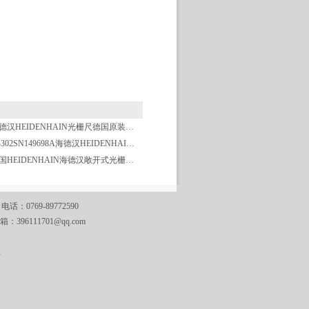
海德汉HEIDENHAIN光栅尺德国原装销售
LB302SN149698A海德汉HEIDENHAIN直线光栅尺带保护壳
德国HEIDENHAIN海德汉敞开式光栅尺
769-89772590
邮箱：
396111701@qq.com
A