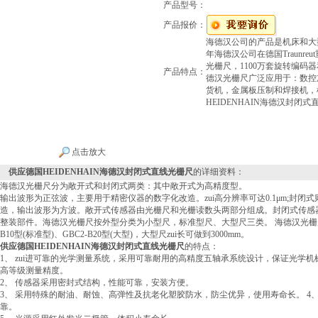
产品型号：
产品报价：
海德汉公司的产品是机床和大型
年海德汉公司在德国Traunre
光栅尺，1100万套旋转编码器
产品特点：
德汉光栅尺广泛应用于：数控
货机，金属板压制和焊接机，
HEIDENHAIN海德汉封闭
点击放大
供应德国HEIDENHAIN海德汉封闭式直线光栅尺
的详细资料：
海德汉光栅尺分为敞开式和封闭式两类：其中敞开式为高精度型。
输出波形为正弦波，主要用于精密仪器的数字化改造。zui高分辨率可达0.1μm;封
造，输出波形为方波。敞开式传感器由光栅尺和光栅读数头两部分组成。封闭式传感
整装部件。海德汉光栅尺按外型分类为小型尺，标准型尺、大型尺三类。 海德汉光栅尺型号为
B10型(标准型)、GBC2-B20型(大型)，大型尺zui长可做到3000mm。
供应德国HEIDENHAIN海德汉封闭式直线光栅尺
的特点：
1、 zui进可靠的光学测量系统，采用可靠耐用的高精度五轴承系统设计，保证光学
高等级测量精度。
2、 传感器采用密封式结构，性能可靠，安装方便。
3、 采用特殊的耐油、耐蚀、高弹性及抗老化塑胶防水，防尘优异，使用寿命长。 4
靠。