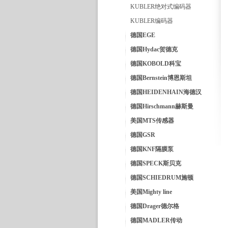
KUBLER绝对式编码器
KUBLER编码器
德国EGE
德国Hydac贺德克
德国KOBOLD科宝
德国Bernstein博恩斯坦
德国HEIDENHAIN海德汉
德国Hirschmann赫斯曼
美国MTS传感器
德国GSR
德国KNF隔膜泵
德国SPECK斯贝克
德国SCHIEDRUM施顿
美国Mighty line
德国Drager德尔格
德国MADLER传动