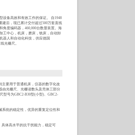
设备高效和有效工作的保证。 自1948
ut重建后，现已累计交付超过500万套直线
和角度编码器，460,000台数显装置。海
加工中心，机床，磨床，铣床，自动卸
机器人和自动化科技，供应德国
式直线光栅尺。
闭式则主要用于普通机床，仪器的数字化改
器由光栅尺、光栅读数头及壳体三部分
GBC2-B30型(小型)、GBC2-
机械系统的稳定性，优异的重复定位性和
、 具体高水平的抗干扰能力，稳定可