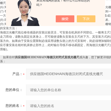
来自局域网的朋友！有什么可以帮助您的
栅尺面清洁。
吗？
(6) 海德汉光栅尺传感器严禁剧烈震动及摔打，以免破坏光栅尺，如光栅尺断裂，光
(7) 不要自行拆开光栅尺传感器，更不能任意改动主栅尺与副栅尺的相对间距，否则
一方面还可能造成主栅尺与副栅尺的相对摩擦，损坏铬层也就损坏了栅线，以而造成
(8) 应注意防止油污及水污染光栅尺面，以免破坏光栅尺线条纹分布，引起测量误差
(9) 海德汉光栅尺传感器应尽量避免在有严重腐蚀作用的环境中工作，以免腐蚀光栅
的安装方法：
海德汉光栅尺线位移传感器的安装比较灵活，可安装在机床的不同部位。一般将主尺安
走刀而动，读数头固定在床身上，尽可能使读数头安装在主尺的下方。其安装方式的
落方向。如果由于安装位置限制必须采用读数头朝上的方式安装时，则必须增加辅助
应尽量安装在相对机床静止部件上，此时输出导线不移动易固定，而海德汉光栅尺尺
滑板)。
如果你对
供应德国HEIDENHAIN海德汉封闭式直线光栅尺
感兴趣，想了解更详细
系：
产品：
您的单位：
您的姓名：