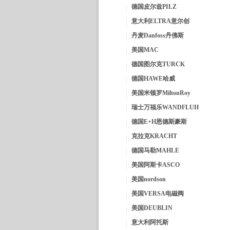
德国皮尔兹PILZ
意大利ELTRA意尔创
丹麦Danfoss丹佛斯
美国MAC
德国图尔克TURCK
德国HAWE哈威
美国米顿罗MiltonRoy
瑞士万福乐WANDFLUH
德国E+H恩德斯豪斯
克拉克KRACHT
德国马勒MAHLE
美国阿斯卡ASCO
美国nordson
美国VERSA电磁阀
美国DEUBLIN
意大利阿托斯